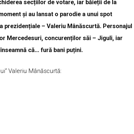
iderea secțiilor de votare, iar băieții de la
oment și au lansat o parodie a unui spot
la prezidențiale – Valeriu Mânăscurtă. Personajul
lor Mercedesuri, concurenților săi – Jiguli, iar
înseamnă că… fură bani puțini.
ului” Valeriu Mânăscurtă: