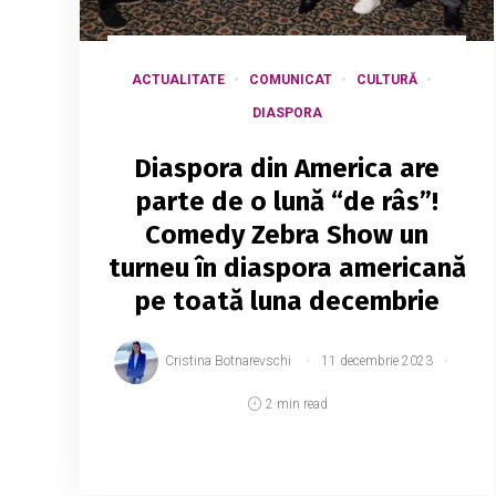
ACTUALITATE
COMUNICAT
CULTURĂ
DIASPORA
Diaspora din America are
parte de o lună “de râs”!
Comedy Zebra Show un
turneu în diaspora americană
pe toată luna decembrie
Cristina Botnarevschi
11 decembrie 2023
2 min read
Trupa de comedie COMEDY ZEBRA
SHOW se află un turneu în diaspora