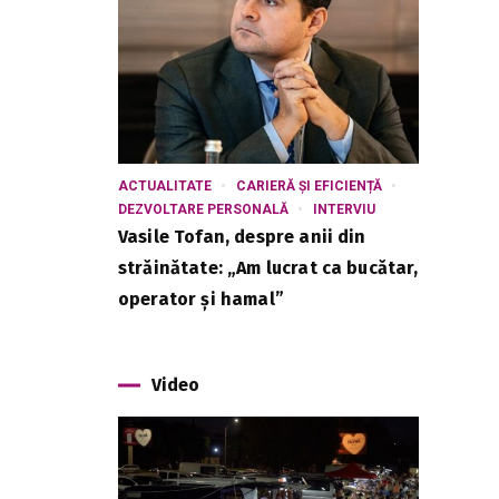
ACTUALITATE
CARIERĂ ȘI EFICIENȚĂ
DEZVOLTARE PERSONALĂ
INTERVIU
Vasile Tofan, despre anii din
străinătate: „Am lucrat ca bucătar,
operator și hamal”
Video