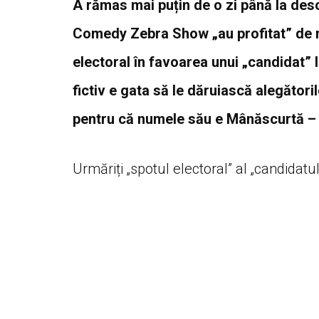
A rămas mai puțin de o zi până la desch
Comedy Zebra Show „au profitat” de m
electoral în favoarea unui „candidat” 
fictiv e gata să le dăruiască alegători
pentru că numele său e Mânăscurtă – 
Urmăriți „spotul electoral” al „candidat