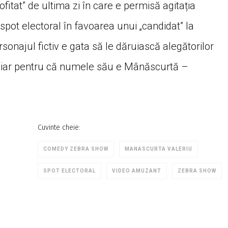
itat” de ultima zi în care e permisă agitația
 spot electoral în favoarea unui „candidat” la
onajul fictiv e gata să le dăruiască alegătorilor
i, iar pentru că numele său e Mânăscurtă –
Cuvinte cheie:
COMEDY ZEBRA SHOW
MANASCURTA VALERIU
SPOT ELECTORAL
VIDEO AMUZANT
ZEBRA SHOW