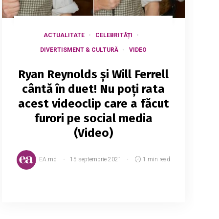
ACTUALITATE
CELEBRITĂȚI
DIVERTISMENT & CULTURĂ
VIDEO
Ryan Reynolds și Will Ferrell
cântă în duet! Nu poți rata
acest videoclip care a făcut
furori pe social media
(Video)
EA.md
15 septembrie 2021
1 min read
Actorii Ryan Reynolds și Will Ferrell au
impresionat pe social media cu noul video
clip, devenit viral, în care cântă piesa