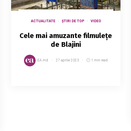
ACTUALITATE
ȘTIRI DE TOP
VIDEO
Cele mai amuzante filmulețe
de Blajini
EA.md
27 aprilie 2023
1 min read
Paștele Blajinilor a devenit o sărbătoare a
opulenței, luxului și al mercantilismului. Pe
rețele de socializare, au apărut o mulțime
de clipuri și memeuri care fac haz de
necaz. În...