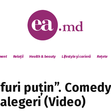
sment
Relații
Health & beauty
Lifestyle și carieră
Rețete
furi puțin”. Comed
alegeri (Video)