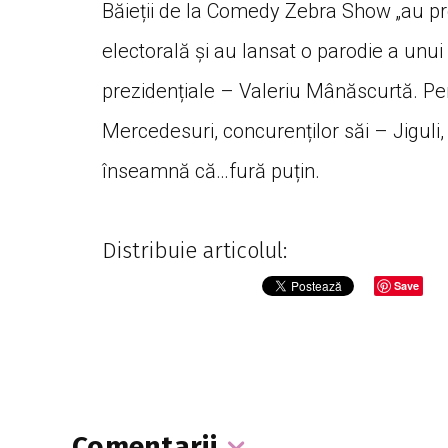
Băieții de la Comedy Zebra Show „au prof
electorală și au lansat o parodie a unui
prezidențiale – Valeriu Mânăscurtă. Pers
Mercedesuri, concurenților săi – Jigul
înseamnă că…fură puțin.
Distribuie articolul:
Save
Comentarii