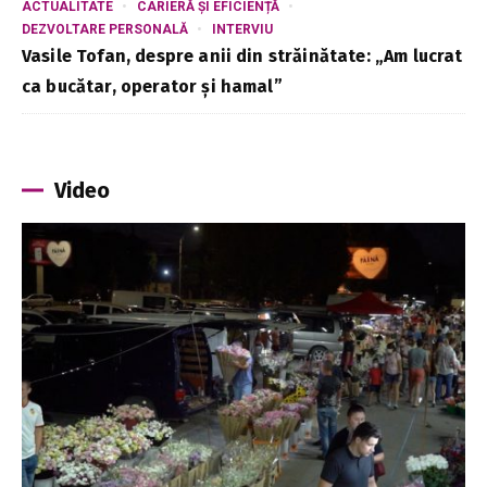
ACTUALITATE
CARIERĂ ȘI EFICIENȚĂ
DEZVOLTARE PERSONALĂ
INTERVIU
Vasile Tofan, despre anii din străinătate: „Am lucrat
ca bucătar, operator și hamal”
Video