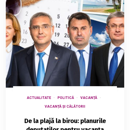
ACTUALITATE
POLITICĂ
VACANȚĂ
VACANȚĂ ȘI CĂLĂTORII
De la plajă la birou: planurile
deputaților pentru vacanța