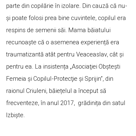
parte din copilărie în izolare. Din cauză că nu-
și poate folosi prea bine cuvintele, copilul era
respins de semenii săi. Mama băiatului
recunoaște că o asemenea experiență era
traumatizantă atât pentru Veaceaslav, cât și
pentru ea. La insistența „Asociaţiei Obştești
Femeia şi Copilul-Protecţie şi Sprijin”, din
raionul Criuleni, băiețelul a început să
frecventeze, în anul 2017, grădinița din satul
Izbiște.