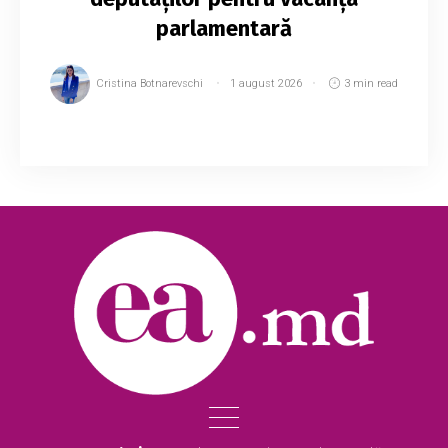
parlamentară
Cristina Botnarevschi
1 august 2026
3 min read
Deputații și-au făcut publice planurile pentru
vacanța parlamentară, care începe după
încheierea sesiunii de primăvară. Unii aleși
intenționează să plece peste hotare sau să
petrea...