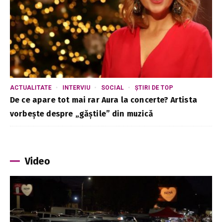
ACTUALITATE
INTERVIU
SOCIAL
ȘTIRI DE TOP
De ce apare tot mai rar Aura la concerte? Artista
vorbește despre „găștile” din muzică
Video