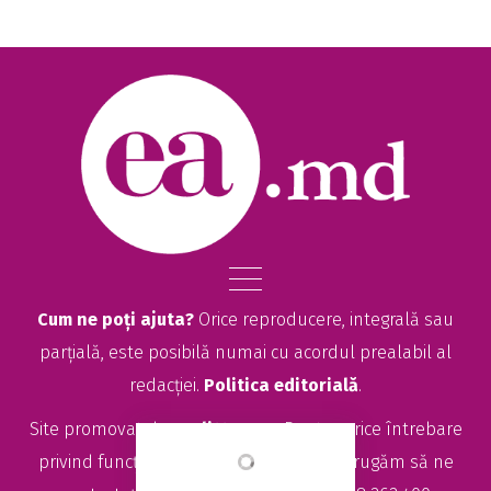
Cum ne poți ajuta?
Orice reproducere, integrală sau
parțială, este posibilă numai cu acordul prealabil al
redacției.
Politica editorială
.
Site promovat de
seolitte.com
. Pentru orice întrebare
privind funcționarea site-ului EA.md, vă rugăm să ne