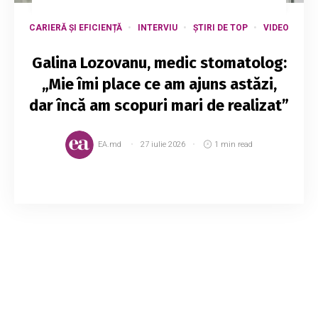
CARIERĂ ȘI EFICIENȚĂ
INTERVIU
ȘTIRI DE TOP
VIDEO
Galina Lozovanu, medic stomatolog:
„Mie îmi place ce am ajuns astăzi,
dar încă am scopuri mari de realizat”
EA.md
27 iulie 2026
1 min read
Galina Lozovanu este medic stomatolog și de
mai bine de patru ani a creionat peste 10.000
de zâmbete. De mică era pasionată de
matematică și chimie, vectorul vieții însă, a
făcut c...