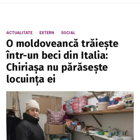
ACTUALITATE
EXTERN
SOCIAL
O moldoveancă trăiește
într-un beci din Italia:
Chiriașa nu părăsește
locuința ei