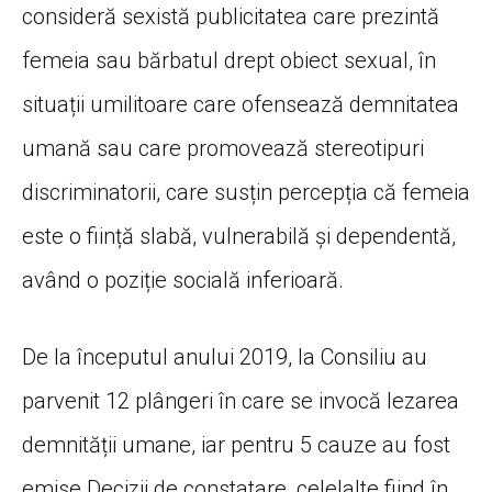
consideră sexistă publicitatea care prezintă
femeia sau bărbatul drept obiect sexual, în
situații umilitoare care ofensează demnitatea
umană sau care promovează stereotipuri
discriminatorii, care susțin percepția că femeia
este o ființă slabă, vulnerabilă și dependentă,
având o poziție socială inferioară.
De la începutul anului 2019, la Consiliu au
parvenit 12 plângeri în care se invocă lezarea
demnității umane, iar pentru 5 cauze au fost
emise Decizii de constatare, celelalte fiind în