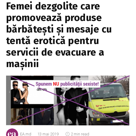
Femei dezgolite care
promovează produse
bărbătești și mesaje cu
tentă erotică pentru
servicii de evacuare a
mașinii
EA.md
13 mai 2019
2 min read