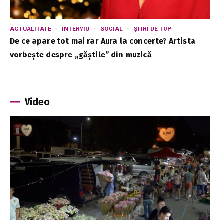
ACTUALITATE
INTERVIU
SOCIAL
ȘTIRI DE TOP
De ce apare tot mai rar Aura la concerte? Artista
vorbește despre „găștile” din muzică
Video