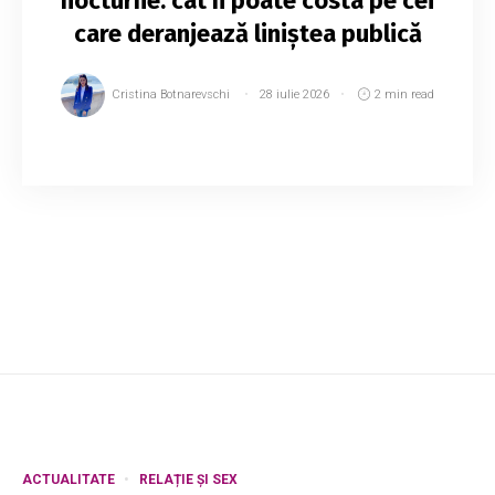
nocturne: cât îi poate costa pe cei
care deranjează liniștea publică
Cristina Botnarevschi
28 iulie 2026
2 min read
Odată cu venirea perioadei caniculare și timpul
petrecut mai mult cu ferestrele deschise sau în
aer liber, nivelul zgomotului din orașe devine tot
mai deranjant. Traficul intens, l...
ACTUALITATE
RELAȚIE ȘI SEX