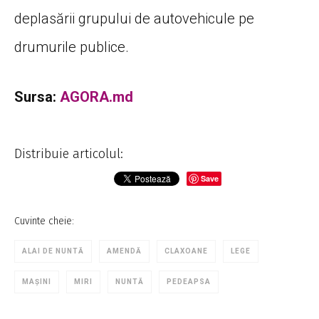
deplasării grupului de autovehicule pe
drumurile publice.
Sursa:
AGORA.md
Distribuie articolul:
Save
Cuvinte cheie:
ALAI DE NUNTĂ
AMENDĂ
CLAXOANE
LEGE
MAȘINI
MIRI
NUNTĂ
PEDEAPSA