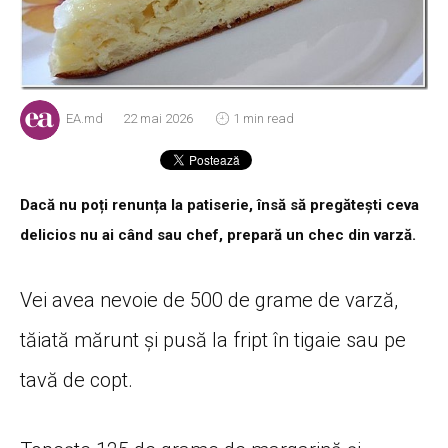
EA.md
22 mai 2026
1 min read
Dacă nu poți renunța la patiserie, însă să pregătești ceva
delicios nu ai când sau chef, prepară un chec din varză.
Vei avea nevoie de 500 de grame de varză,
tăiată mărunt și pusă la fript în tigaie sau pe
tavă de copt.