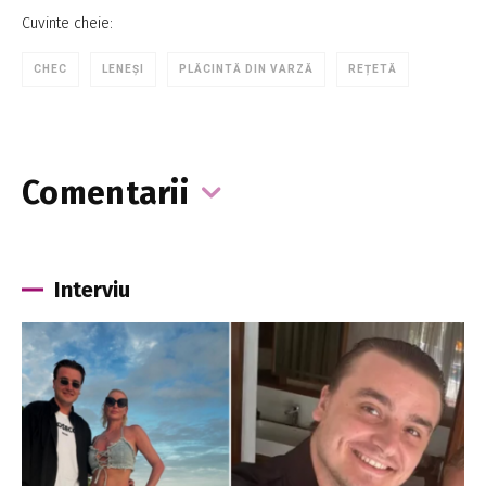
Cuvinte cheie:
CHEC
LENEȘI
PLĂCINTĂ DIN VARZĂ
REȚETĂ
Comentarii
Interviu