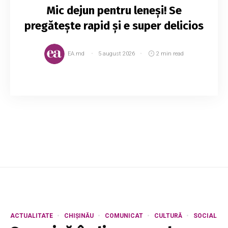
Mic dejun pentru leneși! Se
pregătește rapid și e super delicios
EA.md
5 august 2026
2 min read
1.Hrișcă fiartă cu fructe Pe lângă faptul că este
o gustare sănătoasă și ușor de făcut, aceasta
poate arăta surprinzător de bine în farfurie,
exact ca în imaginea de mai jos. ...
ACTUALITATE
CHIȘINĂU
COMUNICAT
CULTURĂ
SOCIAL