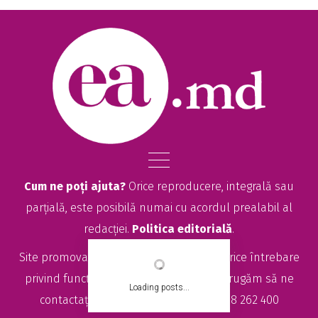
Cum ne poți ajuta?
Orice reproducere, integrală sau
parțială, este posibilă numai cu acordul prealabil al
redacției.
Politica editorială
.
Site promovat de
seolitte.com
. Pentru orice întrebare
privind funcționarea site-ului EA.md, vă rugăm să ne
Loading posts...
contactați la
sales@ea.md
sau +373 78 262 400