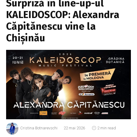
Surpriză în line-up-ul
KALEIDOSCOP: Alexandra
Căpitănescu vine la
Chișinău
Cristina Botnarevschi
22 mai 2026
2 min read