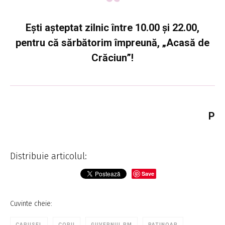
Ești așteptat zilnic între 10.00 și 22.00,
pentru că sărbătorim împreună, „Acasă de
Crăciun”!
P
Distribuie articolul:
Save
Cuvinte cheie:
CARUSEL
COPII
GUVERNUL RM
PATINOAR