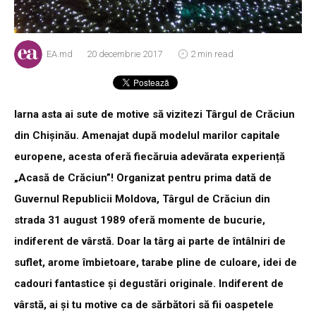
EA.md
20 decembrie 2017
2 min read
Iarna asta ai sute de motive să vizitezi Târgul de Crăciun
din Chișinău. Amenajat după modelul marilor capitale
europene, acesta oferă fiecăruia adevărata experiență
„Acasă de Crăciun”! Organizat pentru prima dată de
Guvernul Republicii Moldova, Târgul de Crăciun din
strada 31 august 1989 oferă momente de bucurie,
indiferent de vârstă. Doar la târg ai parte de întâlniri de
suflet, arome îmbietoare, tarabe pline de culoare, idei de
cadouri fantastice şi degustări originale. Indiferent de
vârstă, ai și tu motive ca de sărbători să fii oaspetele