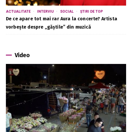
ACTUALITATE
INTERVIU
SOCIAL
ȘTIRI DE TOP
De ce apare tot mai rar Aura la concerte? Artista
vorbește despre „găștile” din muzică
Video