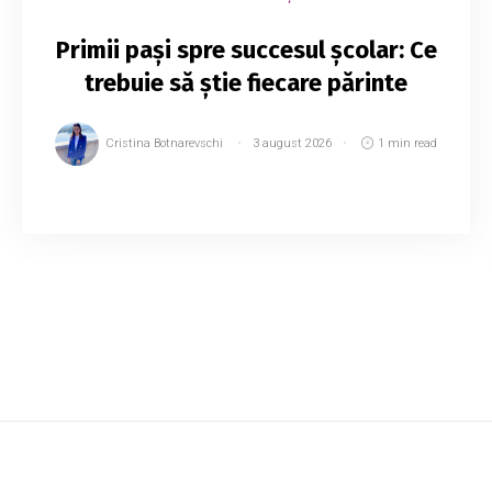
Primii pași spre succesul școlar: Ce
trebuie să știe fiecare părinte
Cristina Botnarevschi
3 august 2026
1 min read
Adaptarea la școală începe cu mult înainte de
primul sunet al clopoțelului, iar implicarea
părinților și a profesorilor joacă un rol decisiv în
transformarea începutului de an școl...