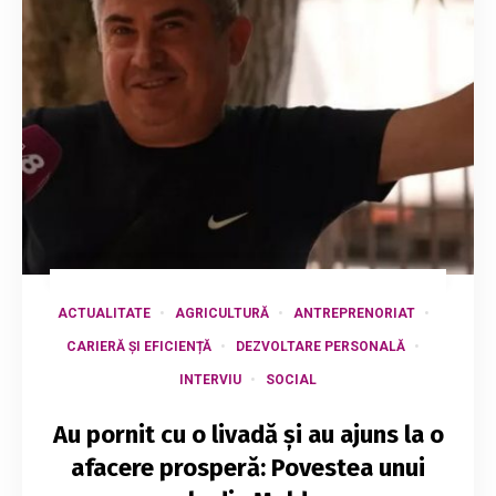
ACTUALITATE
AGRICULTURĂ
ANTREPRENORIAT
CARIERĂ ȘI EFICIENȚĂ
DEZVOLTARE PERSONALĂ
INTERVIU
SOCIAL
Au pornit cu o livadă și au ajuns la o
afacere prosperă: Povestea unui