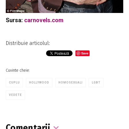
Sursa:
carnovels.com
Distribuie articolul:
Save
Cuvinte cheie:
CUPLU
HOLLYWOOD
HOMOSEXUALI
LGBT
VEDETE
Comentarii