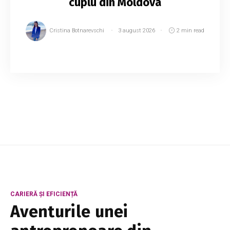
cuplu din Moldova
Cristina Botnarevschi
3 august 2026
2 min read
Au lăsat Italia pentru o afacere acasă. Astăzi
transformă fructele din propria livadă în dulciuri
apreciate în toată țara După șase ani petrecuți
la muncă în Italia, un cuplu di...
CARIERĂ ȘI EFICIENȚĂ
Aventurile unei