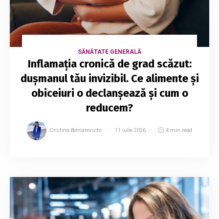
SĂNĂTATE GENERALĂ
Inflamația cronică de grad scăzut:
dușmanul tău invizibil. Ce alimente și
obiceiuri o declanșează și cum o
reducem?
Cristina Botnarevschi
11 iulie 2026
4 min read