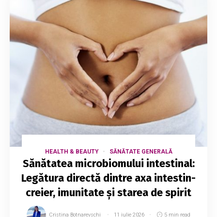
HEALTH & BEAUTY
SĂNĂTATE GENERALĂ
Sănătatea microbiomului intestinal:
Legătura directă dintre axa intestin-
creier, imunitate și starea de spirit
Cristina Botnarevschi
11 iulie 2026
5 min read