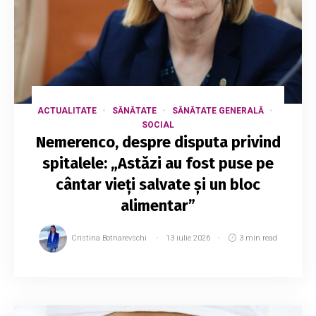
ACTUALITATE
SĂNĂTATE
SĂNĂTATE GENERALĂ
SOCIAL
Nemerenco, despre disputa privind
spitalele: „Astăzi au fost puse pe
cântar vieți salvate și un bloc
alimentar”
Cristina Botnarevschi
13 iulie 2026
3 min read