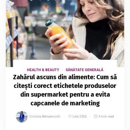
HEALTH & BEAUTY
SĂNĂTATE GENERALĂ
Zahărul ascuns din alimente: Cum să
citești corect etichetele produselor
din supermarket pentru a evita
capcanele de marketing
Cristina Botnarevschi
11 iulie 2026
4 min read