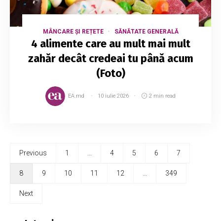
MÂNCARE ȘI REȚETE
SĂNĂTATE GENERALĂ
4 alimente care au mult mai mult
zahăr decât credeai tu până acum
(Foto)
EA.md
10 iulie 2026
2 min read
Previous
1
…
4
5
6
7
8
9
10
11
12
…
349
Next