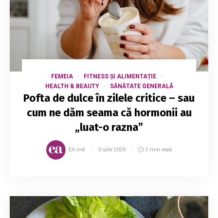
FEMEIA
FITNESS ȘI ALIMENTAȚIE
HEALTH & BEAUTY
SĂNĂTATE GENERALĂ
Pofta de dulce în zilele critice – sau
cum ne dăm seama că hormonii au
„luat-o razna”
EA.md
3 iulie 2026
2 min read