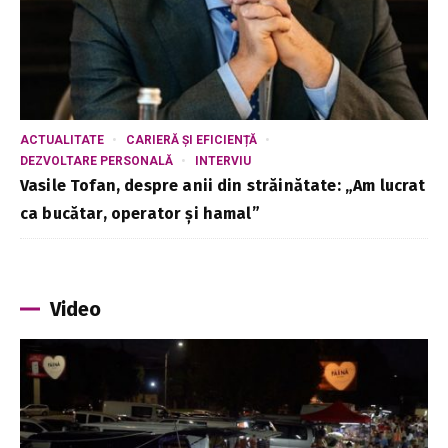
ACTUALITATE
CARIERĂ ȘI EFICIENȚĂ
DEZVOLTARE PERSONALĂ
INTERVIU
Vasile Tofan, despre anii din străinătate: „Am lucrat
ca bucătar, operator și hamal”
Video