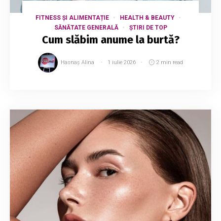
FITNESS ȘI ALIMENTAȚIE
HEALTH & BEAUTY
SĂNĂTATE GENERALĂ
ȘTIRI DE TOP
Cum slăbim anume la burtă?
Hasnaș Alina
1 iulie 2026
2 min read