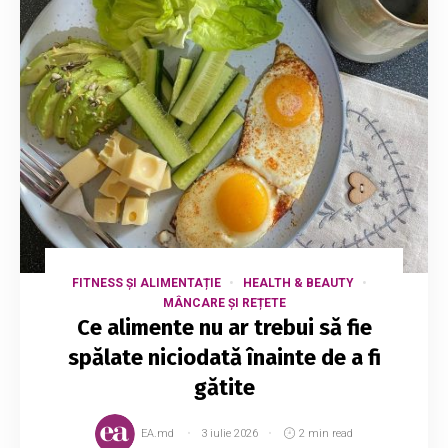
FITNESS ȘI ALIMENTAȚIE
HEALTH & BEAUTY
MÂNCARE ȘI REȚETE
Ce alimente nu ar trebui să fie
spălate niciodată înainte de a fi
gătite
EA.md
3 iulie 2026
2 min read