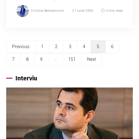
Cristina Botnarevschi
27 iunie 2026
3 min read
Previous
1
2
3
4
5
6
7
8
9
…
151
Next
Interviu