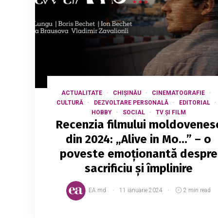
ACTUALITATE
CHIȘINĂU
CINEMATOGRAFIE
CULTURĂ
DEZVOLTARE PERSONALĂ
EDITORIAL
HOBBY
SOCIAL
TV ȘI FILM
Recenzia filmului moldovenes
din 2024: „Alive in Mo…” – o
poveste emoționantă despre
sacrificiu și împlinire
EA.md
11 ianuarie 2024
2 min read