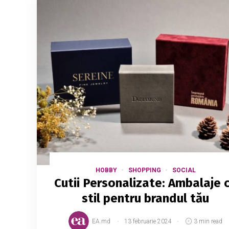
HOBBY
SHOPPING
SOCIAL
Cutii Personalizate: Ambalaje 
stil pentru brandul tău
EA.md
13 februarie 2024
3 min read