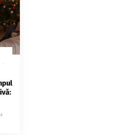
mpul
ivă:
ad