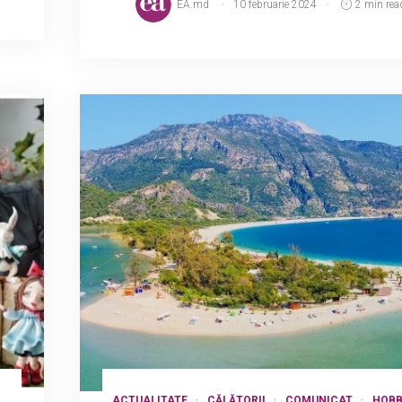
EA.md
10 februarie 2024
2 min rea
ACTUALITATE
CĂLĂTORII
COMUNICAT
HOB