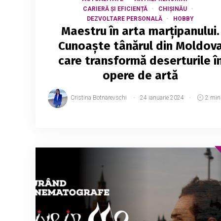
CARIERĂ ȘI EFICIENȚĂ
CHIȘINĂU
DEZVOLTARE PERSONALĂ
HOBBY
Maestru în arta marțipanului.
Cunoaște tânărul din Moldov
care transformă deserturile î
opere de artă
Cristina Botnarevschi
24 ianuarie 2024
2 min