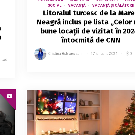
SOCIAL
VACANȚĂ
VACANȚĂ ȘI CĂLĂTORII
Litoralul turcesc de la Mar
Neagră inclus pe lista „Celor
a
bune locații de vizitat în 202
n
întocmită de CNN
Cristina Botnarevschi
17 ianuarie 2024
2 
 read