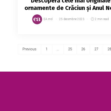
Descoperă cele mai originale
ornamente de Crăciun și Anul N
EA.md
25 decembrie 2023
2 min read
Previous
1
…
25
26
27
2