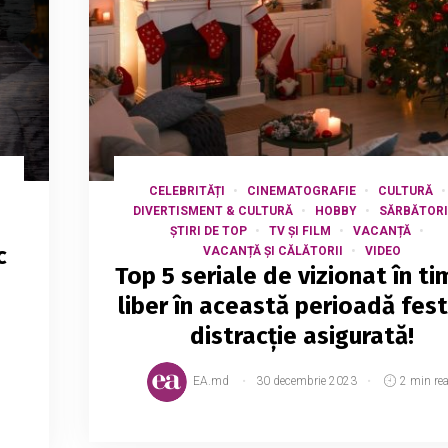
CELEBRITĂȚI
CINEMATOGRAFIE
CULTURĂ
DIVERTISMENT & CULTURĂ
HOBBY
SĂRBĂTORI
ȘTIRI DE TOP
TV ȘI FILM
VACANȚĂ
c
VACANȚĂ ȘI CĂLĂTORII
VIDEO
Top 5 seriale de vizionat în ti
liber în această perioadă fest
distracție asigurată!
EA.md
30 decembrie 2023
2 min re