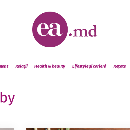
sment
Relații
Health & beauty
Lifestyle și carieră
Rețete
by