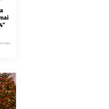
ea
 mai
4”
min read