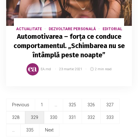
ACTUALITATE
DEZVOLTARE PERSONALĂ
EDITORIAL
Automotivarea – forța ce conduce
comportamentul. „Schimbarea nu se
întâmplă peste noapte”
EA.md
23 martie 2021
2 min read
Previous
1
…
325
326
327
328
329
330
331
332
333
…
335
Next