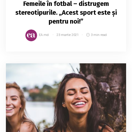
Femeile în fotbal – distrugem
stereotipurile. „Acest sport este și
pentru noi!”
EA.md
23 martie 2021
3 min read