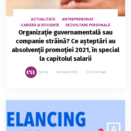
ACTUALITATE
ANTREPRENORIAT
CARIERĂ ȘI EFICIENȚĂ
DEZVOLTARE PERSONALĂ
Organizație guvernamentală sau
companie străină? Ce așteptări au
absolvenții promoției 2021, în special
la capitolul salarii
EA.md
30 martie 2021
2 min read