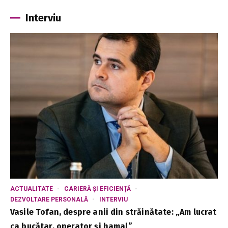
Interviu
ACTUALITATE
CARIERĂ ȘI EFICIENȚĂ
DEZVOLTARE PERSONALĂ
INTERVIU
Vasile Tofan, despre anii din străinătate: „Am lucrat
ca bucătar, operator și hamal”