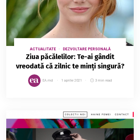
ACTUALITATE
DEZVOLTARE PERSONALĂ
Ziua păcălelilor: Te-ai gândit
vreodată că zilnic te minți singură?
EA.md
1 aprilie 2021
3 min read