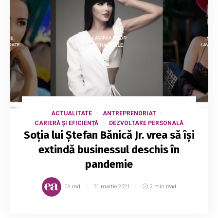
ACTUALITATE
ANTREPRENORIAT
CARIERĂ ȘI EFICIENȚĂ
DEZVOLTARE PERSONALĂ
Soția lui Ștefan Bănică Jr. vrea să își
extindă businessul deschis în
pandemie
EA.md
31 martie 2021
2 min read