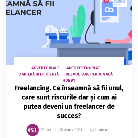
ADVERTORIALE
ANTREPRENORIAT
CARIERĂ ȘI EFICIENȚĂ
DEZVOLTARE PERSONALĂ
HOBBY
Freelancing. Ce înseamnă să fii unul,
care sunt riscurile dar și cum ai
putea deveni un freelancer de
succes?
EA.md
25 martie 2021
2 min read