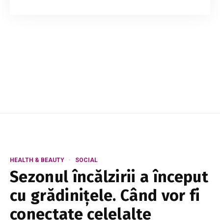
ani de închisoare într-un penitenciar de tip
închis, fiind găsit vinovat de omor săvârșit cu
deosebită cruzime și de utilizarea unor d...
HEALTH & BEAUTY
SOCIAL
Sezonul încălzirii a început
cu grădinițele. Când vor fi
conectate celelalte