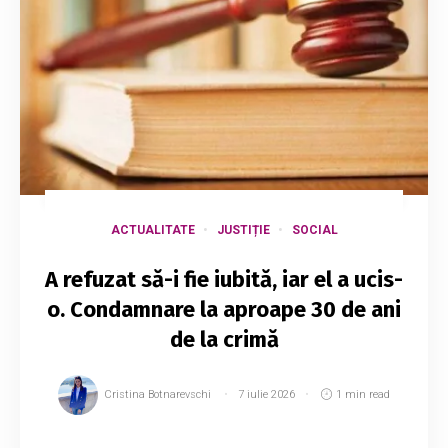
ACTUALITATE
JUSTIȚIE
SOCIAL
A refuzat să-i fie iubită, iar el a ucis-
o. Condamnare la aproape 30 de ani
de la crimă
Cristina Botnarevschi
7 iulie 2026
1 min read
Un bărbat de 47 de ani a fost condamnat la 12