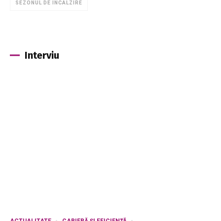
SEZONUL DE INCALZIRE
Interviu
ACTUALITATE
CARIERĂ ȘI EFICIENȚĂ