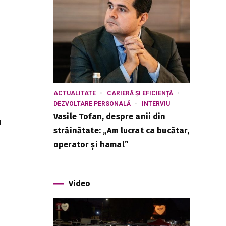
ACTUALITATE
CARIERĂ ȘI EFICIENȚĂ
DEZVOLTARE PERSONALĂ
INTERVIU
Vasile Tofan, despre anii din
u
străinătate: „Am lucrat ca bucătar,
operator și hamal”
Video
,