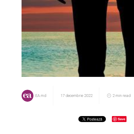
EA.md
17 decembrie 2022
2 min read
Save