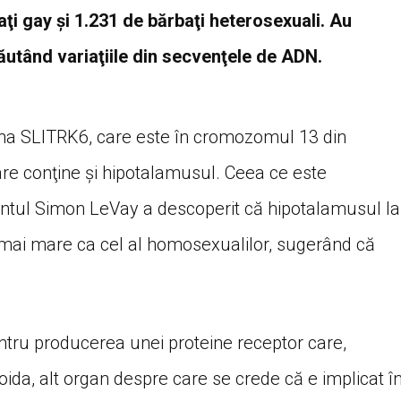
baţi gay şi 1.231 de bărbaţi heterosexuali. Au
căutând variaţiile din secvenţele de ADN.
ena SLITRK6, care este în cromozomul 13 din
are conţine şi hipotalamusul. Ceea ce este
antul Simon LeVay a descoperit că hipotalamusul la
i mai mare ca cel al homosexualilor, sugerând că
tru producerea unei proteine receptor care,
da, alt organ despre care se crede că e implicat î