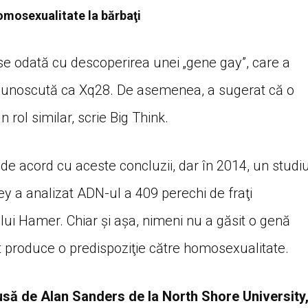
omosexualitate la bărbaţi
e odată cu descoperirea unei „gene gay”, care a
cunoscută ca Xq28. De asemenea, a sugerat că o
rol similar, scrie Big Think.
 de acord cu aceste concluzii, dar în 2014, un studi
y a analizat ADN-ul a 409 perechi de fraţi
ui Hamer. Chiar şi aşa, nimeni nu a găsit o genă
 produce o predispoziţie către homosexualitate.
usă de Alan Sanders de la North Shore University