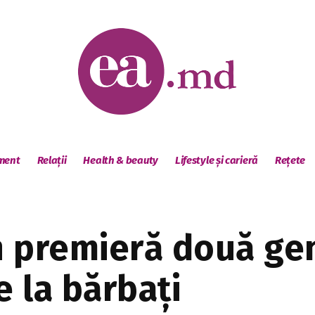
sment
Relații
Health & beauty
Lifestyle și carieră
Rețete
în premieră două ge
 la bărbaţi