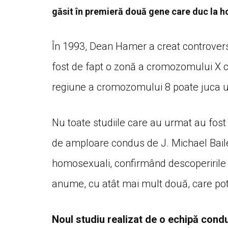
găsit în premieră două gene care duc la h
În 1993, Dean Hamer a creat controvers
fost de fapt o zonă a cromozomului X 
regiune a cromozomului 8 poate juca un 
Nu toate studiile care au urmat au fost
de amploare condus de J. Michael Baile
homosexuali, confirmând descoperirile l
anume, cu atât mai mult două, care pot
Noul studiu realizat de o echipă cond