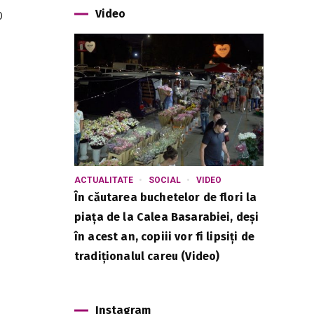
p
Video
ACTUALITATE
SOCIAL
VIDEO
În căutarea buchetelor de flori la
piața de la Calea Basarabiei, deși
în acest an, copiii vor fi lipsiți de
tradiționalul careu (Video)
Instagram