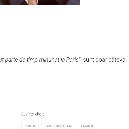
vut parte de timp minunat la Paris”
, sunt doar câteva
Cuvinte cheie:
CUPLU
DAVID BECKHAM
FAMILIE