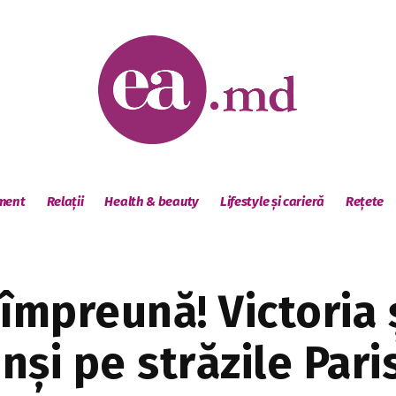
sment
Relații
Health & beauty
Lifestyle și carieră
Rețete
împreună! Victoria 
și pe străzile Pari