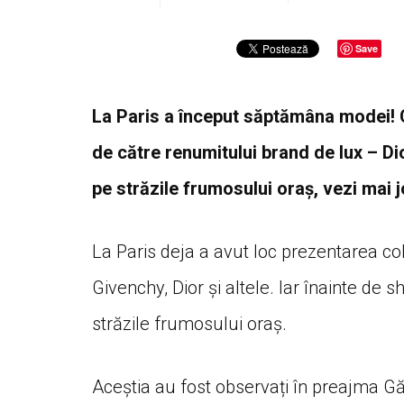
Save
La Paris a început săptămâna modei! C
de către renumitului brand de lux – Di
pe străzile frumosului oraș, vezi mai 
La Paris deja a avut loc prezentarea co
Givenchy, Dior și altele. Iar înainte d
străzile frumosului oraș.
Aceștia au fost observați în preajma Gări