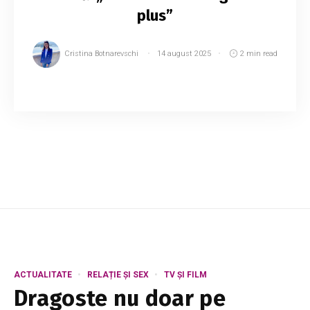
plus”
Cristina Botnarevschi
14 august 2025
2 min read
Andreea Marin dovedește că vârsta e doar un
număr, afișând o siluetă de invidiat la 50 de ani.
Pe rețelele sociale, vedeta a împărtășit fanilor
secretul formei sale și modul în car...
ACTUALITATE
RELAȚIE ȘI SEX
TV ȘI FILM
Dragoste nu doar pe