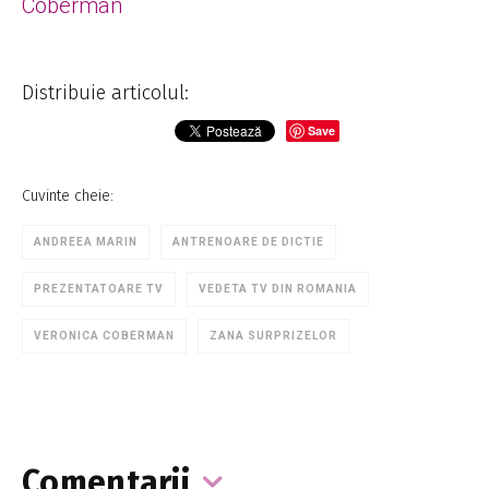
Coberman
Distribuie articolul:
Save
Cuvinte cheie:
ANDREEA MARIN
ANTRENOARE DE DICTIE
PREZENTATOARE TV
VEDETA TV DIN ROMANIA
VERONICA COBERMAN
ZANA SURPRIZELOR
Comentarii