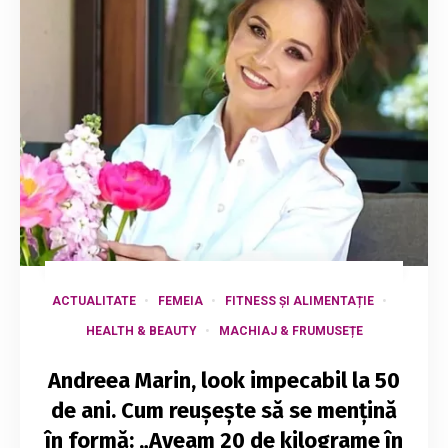
ACTUALITATE
FEMEIA
FITNESS ȘI ALIMENTAȚIE
HEALTH & BEAUTY
MACHIAJ & FRUMUSEȚE
Andreea Marin, look impecabil la 50
de ani. Cum reușește să se mențină
în formă: „Aveam 20 de kilograme în