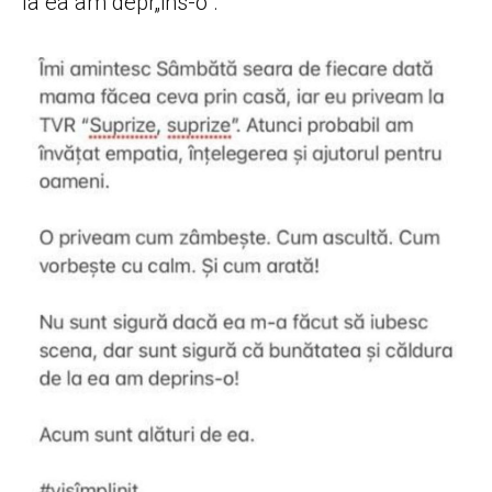
la ea am depr„ins-o”.