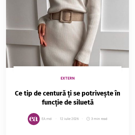
EXTERN
Ce tip de centură ți se potrivește în
funcție de siluetă
EA.md
12 iulie 2026
3 min read
Poate ai observat deja că nu orice tip de curea