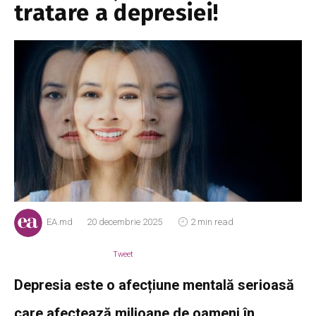
tratare a depresiei!
EA.md
20 decembrie 2025
2 min read
Tweet
Depresia este o afecțiune mentală serioasă
care afectează milioane de oameni în