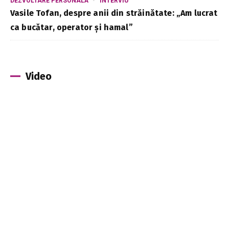
DEZVOLTARE PERSONALĂ
INTERVIU
Vasile Tofan, despre anii din străinătate: „Am lucrat
ca bucătar, operator și hamal”
Video