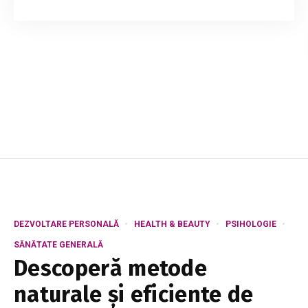
ți se potrivește. Acest accesoriu aparent lipsit
de importanță poate face diferența dintre o
ținută impecabilă și una care lasă de d...
DEZVOLTARE PERSONALĂ
HEALTH & BEAUTY
PSIHOLOGIE
SĂNĂTATE GENERALĂ
Descoperă metode
naturale și eficiente de