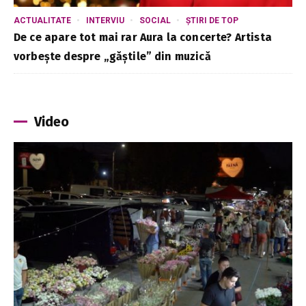
ACTUALITATE
INTERVIU
SOCIAL
ȘTIRI DE TOP
De ce apare tot mai rar Aura la concerte? Artista
vorbește despre „găștile” din muzică
Video