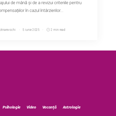
jului de mână și de a revizui criteriile pentru
pensațiilor în cazul întârzierilor...
Botnarevschi
5 iunie 2025
2 min read
Psihologie
Video
Vacanță
Astrologie