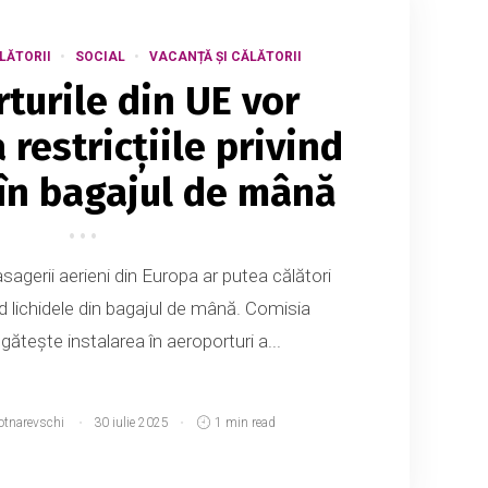
LĂTORII
SOCIAL
VACANȚĂ ȘI CĂLĂTORII
turile din UE vor
 restricțiile privind
 în bagajul de mână
pasagerii aerieni din Europa ar putea călători
vind lichidele din bagajul de mână. Comisia
ătește instalarea în aeroporturi a...
otnarevschi
30 iulie 2025
1 min read