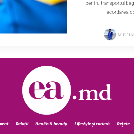
pentru transportul baga
acordarea com
Cristina 
sment
Relații
Health & beauty
Lifestyle și carieră
Rețete