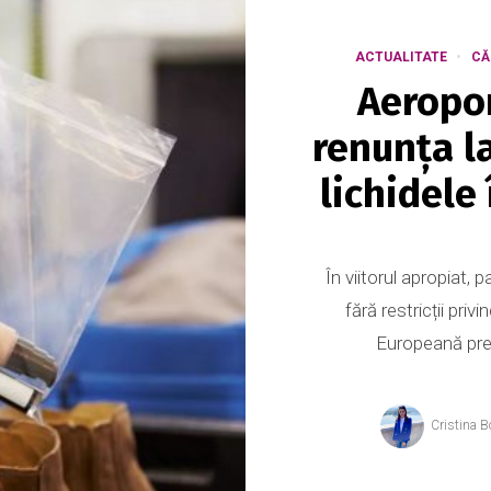
ACTUALITATE
CĂ
Aeropor
renunța la
lichidele
În viitorul apropiat, 
fără restricții pri
Europeană preg
Cristina B