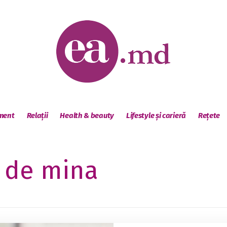
sment
Relații
Health & beauty
Lifestyle și carieră
Rețete
 de mina