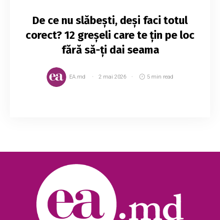
De ce nu slăbești, deși faci totul
corect? 12 greșeli care te țin pe loc
fără să-ți dai seama
EA.md
2 mai 2026
5 min read
Cu toții ne dorim să avem un corp sănătos și
zvelt, însă uneori pare imposibil să dăm jos din
greutate, chiar și atunci când e vorba de doar
câteva kilograme. Te întrebi de ce nici...