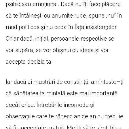
psihic
sau
emoțional
.
Dacă
nu
îți
face
plăcere
să
te
întâlnești
cu anumite rude, spune „nu”
în
mod politicos
și
nu
ceda
în
fața
insistențelor
.
Chiar
dacă
,
inițial
, persoanele respective se
vor
supăra
, se vor
obișnui
cu ideea
și
vor
accepta
decizia
ta
.
Iar
dacă
ai
mustrări
de
conștiință
,
amintește
–
ți
că
sănătatea
ta
mintală
este
mai
importantă
decât
orice.
Întrebările
incomode
și
observațiile
care te
rănesc
an de an nu trebuie
să
fie acceptate gratuit.
Meriți
să
te
simți
bine