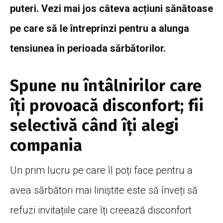
puteri. Vezi mai jos câteva acț
iuni sănătoase
pe care să le întreprinzi pentru a alunga
tensiunea în perioada sărbătorilor.
Spune nu
întâlnirilor
care
îți
provoacă
disconfort; fii
selectivă
când
îți
alegi
compania
Un prim lucru pe care
îl
poți
face pentru a
avea
sărbători
mai
liniștite
este
să
înveți
să
refuzi
invitațiile
care
îți
creează
disconfort