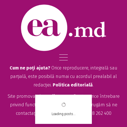
de a spune, a scrie, a face doar ce...
Cum ne poți ajuta?
Orice reproducere, integrală sau
parțială, este posibilă numai cu acordul prealabil al
redacției.
Politica editorială
.
Site promovat de
seolitte.com
. Pentru orice întrebare
privind funcționarea site-ului EA.md, vă rugăm să ne
contactați la
sales@ea.md
sau +373 78 262 400
Loading posts...