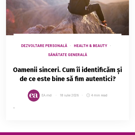
DEZVOLTARE PERSONALĂ
HEALTH & BEAUTY
SĂNĂTATE GENERALĂ
Oamenii sinceri. Cum îi identificăm și
de ce este bine să fim autentici?
EA.md
18 iulie 2026
4 min read
În era digitală, când lumea trăiește tot mai mult
în online și are posibilitatea să se ascundă în
spatele ecranelor, când fiecare are libertatea