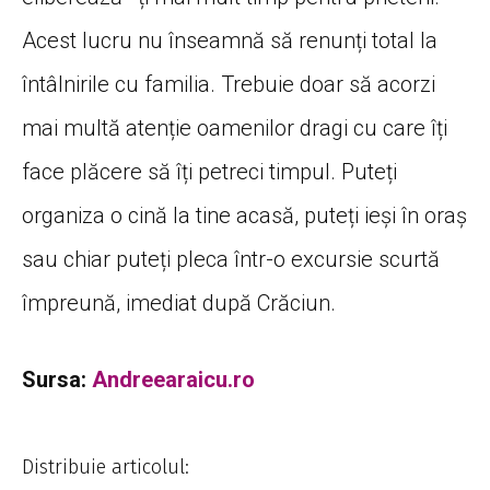
Acest lucru nu
înseamnă
să
renunți
total
la
întâlnirile
cu familia. Trebuie doar
să
acorzi
mai
multă
atenție
oamenilor dragi cu care
îți
face
plăcere
să
îți
petreci timpul.
Puteți
organiza
o
cină
la
tine
acasă
,
puteți
ieși
în
oraș
sau
chiar
puteți
pleca
într
-o excursie
scurtă
împreună
, imediat
după
Crăciun
.
Sursa:
Andreearaicu.ro
Distribuie articolul: