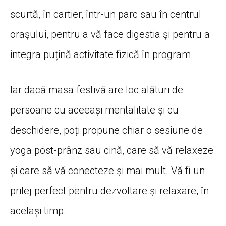
scurtă
,
în
cartier,
într
-un parc
sau
în
centrul
orașului
, pentru a
vă
face digestia
și
pentru a
integra
puțină
activitate
fizică
în
program.
Iar
dacă
masa
festivă
are loc
alături
de
persoane cu
aceeași
mentalitate
și
cu
deschidere
,
poți
propune chiar o sesiune de
yoga post-
prânz
sau
cină
, care
să
vă
relaxeze
și
care
să
vă
conecteze
și
mai
mult.
Vă
fi un
prilej perfect pentru dezvoltare
și
relaxare,
în
același
timp
.