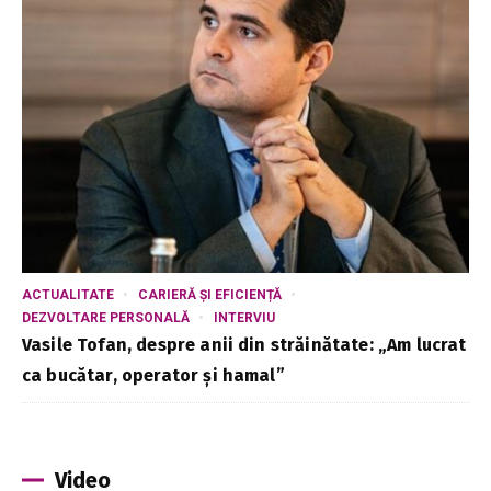
ACTUALITATE
CARIERĂ ȘI EFICIENȚĂ
DEZVOLTARE PERSONALĂ
INTERVIU
Vasile Tofan, despre anii din străinătate: „Am lucrat
ca bucătar, operator și hamal”
Video