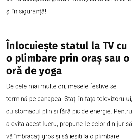
și
în
siguranță
!
Înlocuiește
statul
la
TV cu
o plimbare prin
oraș
sau
o
oră
de yoga
De cele
mai
multe ori,
mesele
festive se
termină
pe canapea.
Stați
în
fața
televizorului,
cu stomacul plin
și
fără
pic
de energie. Pentru
a
evita
acest lucru, propune-le celor din jur
să
vă
îmbracați
gros
și
să
ieșiți
la
o plimbare