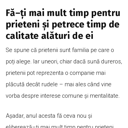
Fă
–
ți
mai
mult
timp
pentru
prieteni
și
petrece
timp
de
calitate
alături
de ei
Se spune
că
prietenii
sunt
familia pe care o
poți
alege. Iar uneori, chiar
dacă
sună
dureros,
prietenii pot
reprezenta
o companie
mai
plăcută
decât
rudele –
mai
ales
când
vine
vorba
despre interese comune
și
mentalitate.
Așadar
, anul acesta
fă
ceva nou
și
eliberează
–
ți
mai
mult
timp
pentru prieteni.