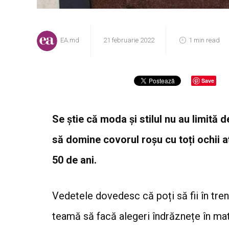
EA.md
21 februarie 2022
1 min read
Save
Se știe că moda și stilul nu au limită 
să domine covorul roșu cu toți ochii aț
50 de ani.
Vedetele dovedesc că poți să fii în tren
teamă să facă alegeri îndrăznețe în ma