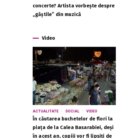
concerte? Artista vorbește despre
„găștile” din muzică
Video
ACTUALITATE
SOCIAL
VIDEO
În căutarea buchetelor de flori la
piața de la Calea Basarabiei, deși
în acest an, copiii vor fi lipsiți de