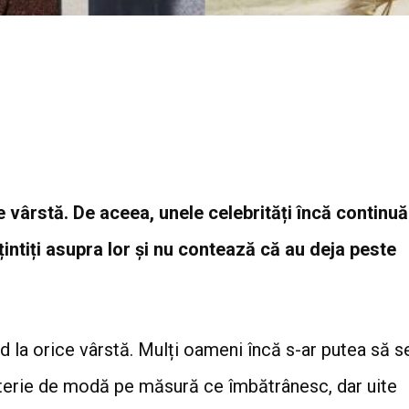
de vârstă. De aceea, unele celebrități încă continuă
intiți asupra lor și nu contează că au deja peste
d la orice vârstă. Mulți oameni încă s-ar putea să s
terie de modă pe măsură ce îmbătrânesc, dar uite