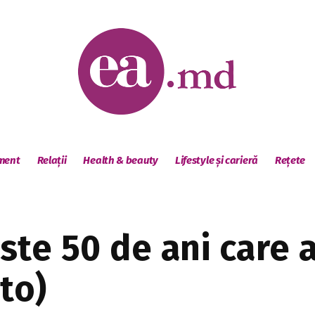
sment
Relații
Health & beauty
Lifestyle și carieră
Rețete
te 50 de ani care a
to)