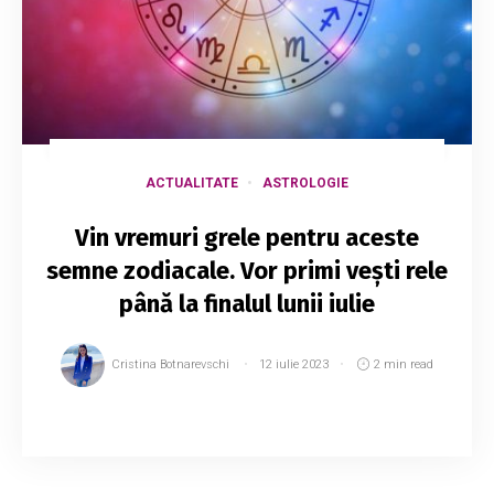
ACTUALITATE
ASTROLOGIE
Vin vremuri grele pentru aceste
semne zodiacale. Vor primi vești rele
până la finalul lunii iulie
Cristina Botnarevschi
12 iulie 2023
2 min read
Soarta își urmează, ca întotdeauna, propriile
planuri, iar astrele pot pregăti vești rele pentru
unele semne zodiacale. Așa că indiferent cât