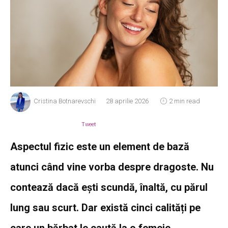
Cristina Botnarevschi
28 aprilie 2026
2 min read
Tweet
Aspectul fizic este un element de bază
atunci când vine vorba despre dragoste. Nu
contează dacă ești scundă, înaltă, cu părul
lung sau scurt. Dar există cinci calități pe
care un bărbat le caută la o femeie.