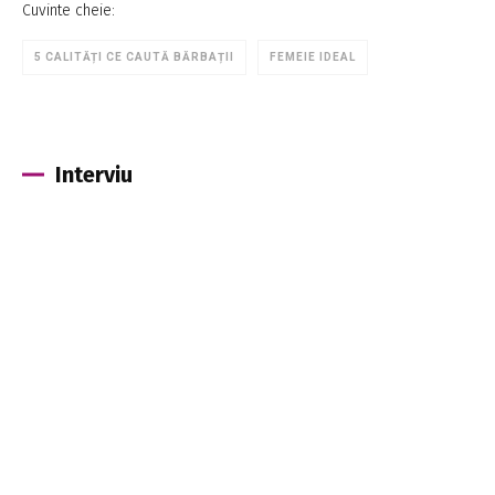
Cuvinte cheie:
5 CALITĂȚI CE CAUTĂ BĂRBAȚII
FEMEIE IDEAL
Interviu