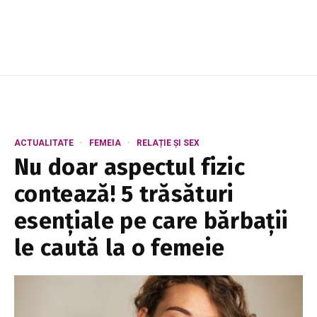
de bine pare să meargă vara, până acum...
ACTUALITATE
FEMEIA
RELAȚIE ȘI SEX
Nu doar aspectul fizic
contează! 5 trăsături
esențiale pe care bărbații
le caută la o femeie