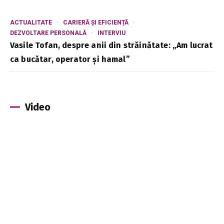
ACTUALITATE
CARIERĂ ȘI EFICIENȚĂ
DEZVOLTARE PERSONALĂ
INTERVIU
Vasile Tofan, despre anii din străinătate: „Am lucrat
ca bucătar, operator și hamal”
Video