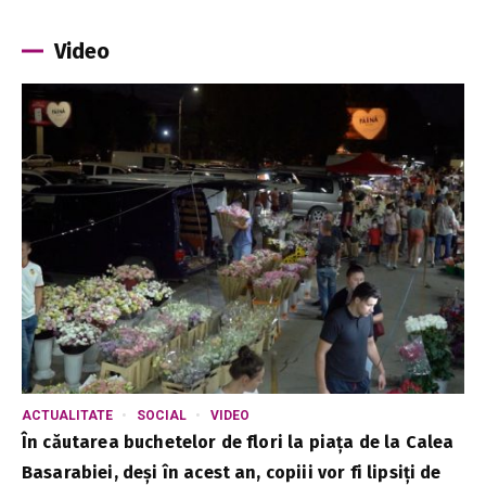
Video
ACTUALITATE
SOCIAL
VIDEO
În căutarea buchetelor de flori la piața de la Calea
Basarabiei, deși în acest an, copiii vor fi lipsiți de