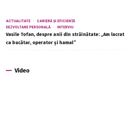
ACTUALITATE
CARIERĂ ȘI EFICIENȚĂ
DEZVOLTARE PERSONALĂ
INTERVIU
Vasile Tofan, despre anii din străinătate: „Am lucrat
ca bucătar, operator și hamal”
Video