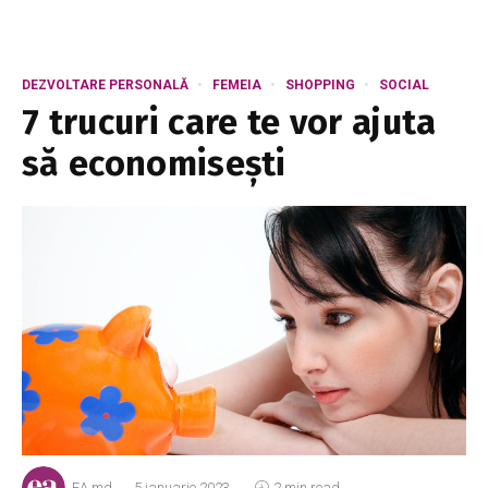
DEZVOLTARE PERSONALĂ
FEMEIA
SHOPPING
SOCIAL
7 trucuri care te vor ajuta
să economisești
EA.md
5 ianuarie 2023
2 min read