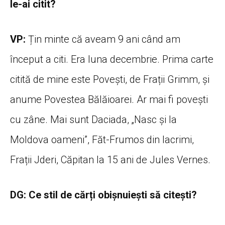
le-ai citit?
VP:
Țin minte că aveam 9 ani când am
început a citi. Era luna decembrie. Prima carte
citită de mine este Povești, de Frații Grimm, și
anume Povestea Bălăioarei. Ar mai fi povești
cu zâne. Mai sunt Daciada, „Nasc și la
Moldova oameni”, Făt-Frumos din lacrimi,
Frații Jderi, Căpitan la 15 ani de Jules Vernes.
DG: Ce stil de cărți obișnuiești să citești?