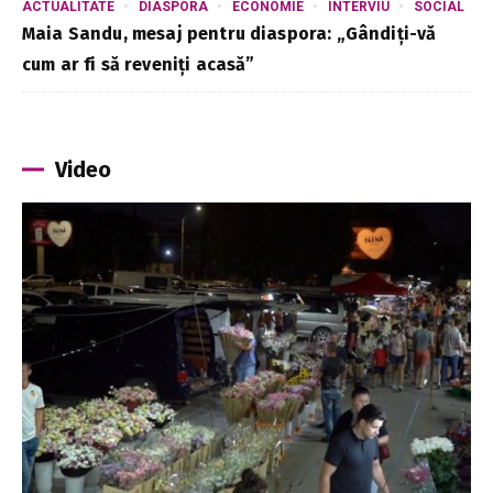
ACTUALITATE
DIASPORA
ECONOMIE
INTERVIU
SOCIAL
Maia Sandu, mesaj pentru diaspora: „Gândiți-vă
cum ar fi să reveniți acasă”
Video