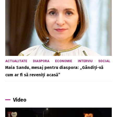
ACTUALITATE
DIASPORA
ECONOMIE
INTERVIU
SOCIAL
Maia Sandu, mesaj pentru diaspora: „Gândiți-vă
cum ar fi să reveniți acasă”
Video