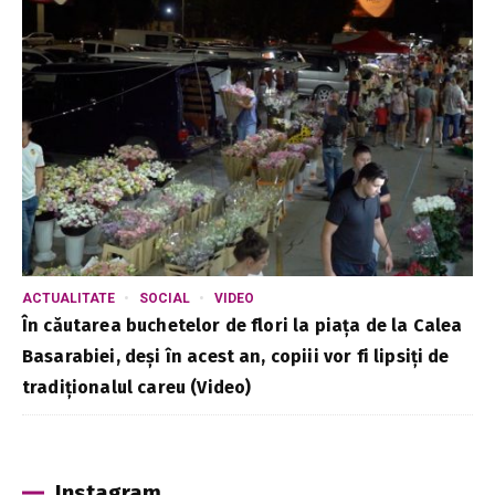
ACTUALITATE
SOCIAL
VIDEO
În căutarea buchetelor de flori la piața de la Calea
Basarabiei, deși în acest an, copiii vor fi lipsiți de
tradiționalul careu (Video)
Instagram