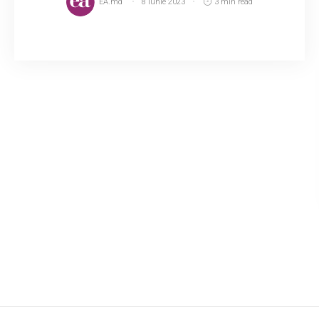
EA.md
8 iunie 2023
3 min read
Vladimir Potlog este pasionat de citit. Versurile
lui au apărut în antologii din România. Totodată,
a citit în jur 650 de cărți. A scris poezii de
primăvară și pentru copii. Ast...