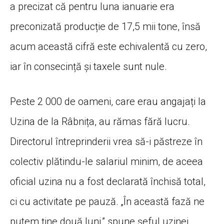
a precizat că pentru luna ianuarie era
preconizată producție de 17,5 mii tone, însă
acum această cifră este echivalentă cu zero,
iar în consecință și taxele sunt nule.
Peste 2 000 de oameni, care erau angajați la
Uzina de la Râbnița, au rămas fără lucru.
Directorul întreprinderii vrea să-i păstreze în
colectiv plătindu-le salariul minim, de aceea
oficial uzina nu a fost declarată închisă total,
ci cu activitate pe pauză. „În această fază ne
putem ține două luni,” spune șeful uzinei.