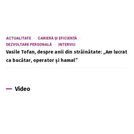
ACTUALITATE
CARIERĂ ȘI EFICIENȚĂ
DEZVOLTARE PERSONALĂ
INTERVIU
Vasile Tofan, despre anii din străinătate: „Am lucrat
ca bucătar, operator și hamal”
Video