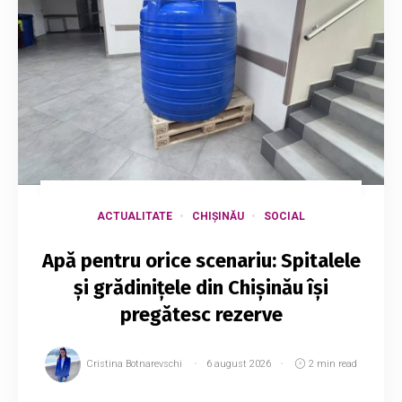
ACTUALITATE
CHIȘINĂU
SOCIAL
Apă pentru orice scenariu: Spitalele
și grădinițele din Chișinău își
pregătesc rezerve
Cristina Botnarevschi
6 august 2026
2 min read