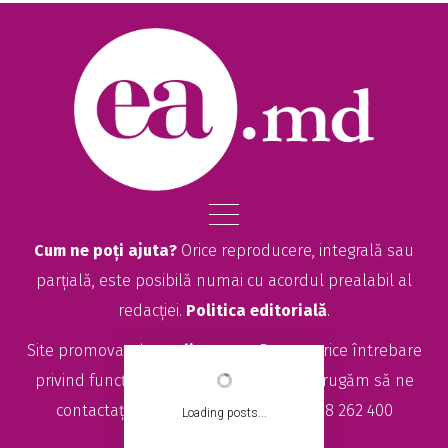
Cum ne poți ajuta?
Orice reproducere, integrală sau
parțială, este posibilă numai cu acordul prealabil al
redacției.
Politica editorială
.
Site promovat de
seolitte.com
. Pentru orice întrebare
privind funcționarea site-ului EA.md, vă rugăm să ne
contactați la
sales@ea.md
sau +373 78 262 400
Loading posts...