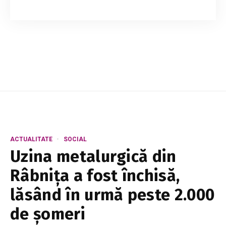
Capitala se pregătește pentru un posibil
scenariu de criză în alimentarea cu apă, în
contextul scăderii accentuate a nivelului
Nistrului și a reducerii volumului de apă din lacul
d...
ACTUALITATE
SOCIAL
Uzina metalurgică din
Râbnița a fost închisă,
lăsând în urmă peste 2.000
de șomeri