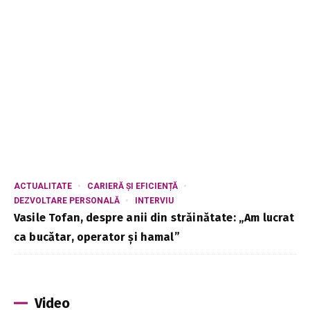
ACTUALITATE
CARIERĂ ȘI EFICIENȚĂ
DEZVOLTARE PERSONALĂ
INTERVIU
Vasile Tofan, despre anii din străinătate: „Am lucrat
ca bucătar, operator și hamal”
Video