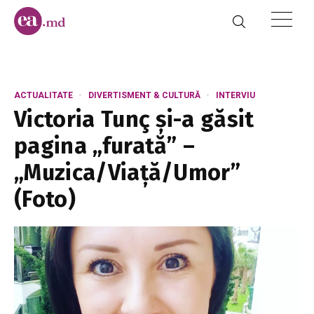
ACTUALITATE
DIVERTISMENT & CULTURĂ
INTERVIU
Victoria Tunç și-a găsit
pagina „furată” –
„Muzica/Viață/Umor”
(Foto)