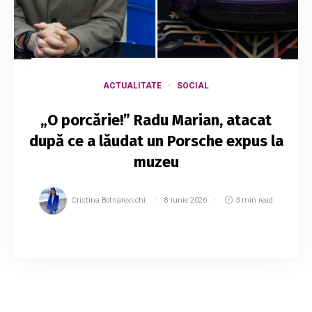
ACTUALITATE
SOCIAL
„O porcărie!” Radu Marian, atacat
după ce a lăudat un Porsche expus la
muzeu
Cristina Botnarevschi
8 iunie 2026
3 min read
Deputatul PAS Radu Marian, președintele
Comisiei parlamentare economie, buget și
finanțe, a fost ținta mai multor critici după ce a
lăudat pe rețelele sociale inițiativa de a expun...