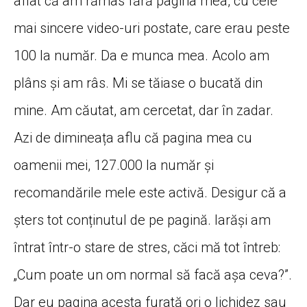
aflat că am rămas fără pagina mea, cu cele
mai sincere video-uri postate, care erau peste
100 la număr. Da e munca mea. Acolo am
plâns și am râs. Mi se tăiase o bucată din
mine. Am căutat, am cercetat, dar în zadar.
Azi de dimineața aflu că pagina mea cu
oamenii mei, 127.000 la număr și
recomandările mele este activă. Desigur că a
șters tot conținutul de pe pagină. Iarăși am
întrat într-o stare de stres, căci mă tot întreb:
„Cum poate un om normal să facă așa ceva?”.
Dar eu pagina acesta furată ori o lichidez sau