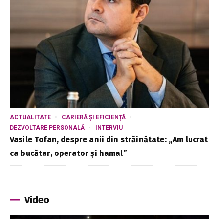
ACTUALITATE
CARIERĂ ȘI EFICIENȚĂ
DEZVOLTARE PERSONALĂ
INTERVIU
Vasile Tofan, despre anii din străinătate: „Am lucrat
ca bucătar, operator și hamal”
Video