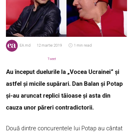
EA.md
12 martie 2019
1 min read
Tweet
Au început duelurile la „Vocea Ucrainei” și
astfel și micile supărari. Dan Balan și Potap
și-au aruncat replici tăioase și asta din
cauza unor păreri contradictorii.
Două dintre concurentele lui Potap au cântat