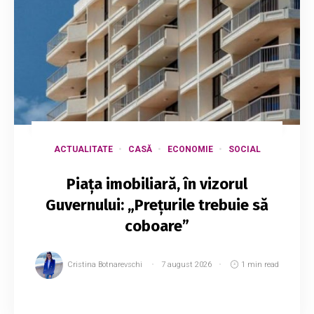
ACTUALITATE
CASĂ
ECONOMIE
SOCIAL
Piața imobiliară, în vizorul
Guvernului: „Prețurile trebuie să
coboare”
Cristina Botnarevschi
7 august 2026
1 min read
Guvernul vrea locuințe mai accesibile pentru