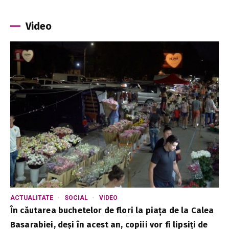
Video
ACTUALITATE
SOCIAL
VIDEO
În căutarea buchetelor de flori la piața de la Calea
Basarabiei, deși în acest an, copiii vor fi lipsiți de