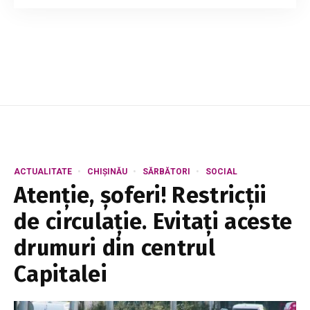
tineri: Tofan spune că prețurile la imobiliare
trebuie reduse. Reducerea presiunii de pe piața
imobiliară și crearea unor condiții m...
ACTUALITATE
CHIȘINĂU
SĂRBĂTORI
SOCIAL
Atenție, șoferi! Restricții
de circulație. Evitați aceste
drumuri din centrul
Capitalei