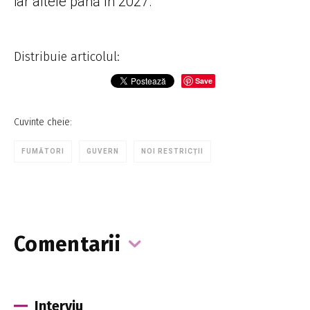
iar altele până în 2027.
Distribuie articolul:
Save
Cuvinte cheie:
FUMĂTORI
GUVERN
NOI RESTRICȚII
Comentarii
Interviu