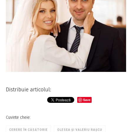
Distribuie articolul:
Save
Cuvinte cheie:
CERERE ÎN CĂSĂTORIE
OLESEA ȘI VALERIU RAȘCU