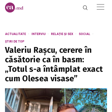
ACTUALITATE
INTERVIU
RELAȚIE ȘI SEX
SOCIAL
ȘTIRI DE TOP
Valeriu Rașcu, cerere în
căsătorie ca în basm:
„Totul s-a întâmplat exact
cum Olesea visase”