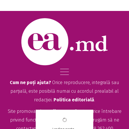
Cum ne poți ajuta?
Orice reproducere, integrală sau
parțială, este posibilă numai cu acordul prealabil al
redacției.
Politica editorială
.
Site promovat de
seolitte.com
. Pentru orice întrebare
privind funcționarea site-ului EA.md, vă rugăm să ne
contactați la
sales@ea.md
sau +373 78 262 400