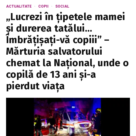
ACTUALITATE
COPII
SOCIAL
„Lucrezi în țipetele mamei
și durerea tatălui…
Îmbrățișați-vă copiii” –
Mărturia salvatorului
chemat la Național, unde o
copilă de 13 ani și-a
pierdut viața