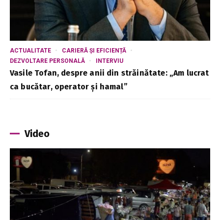
ACTUALITATE
CARIERĂ ȘI EFICIENȚĂ
DEZVOLTARE PERSONALĂ
INTERVIU
Vasile Tofan, despre anii din străinătate: „Am lucrat
ca bucătar, operator și hamal”
Video