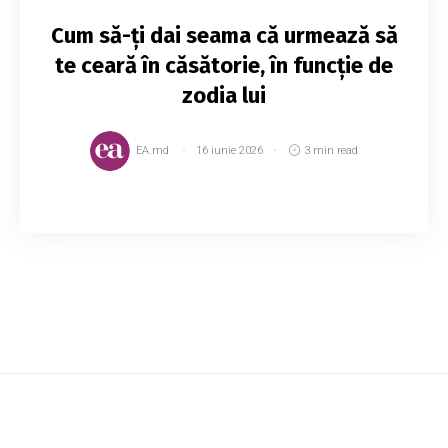
Cum să-ți dai seama că urmează să
te ceară în căsătorie, în funcție de
zodia lui
EA.md
16 iunie 2026
3 min read
Când te va cere în căsătorie, va fi unul dintre
cele mai romantice momente din viața ta, pe
care cu siguranță nu le vei uita niciodată. Dar
oare când se va întâmpla? Berbec (21 ...