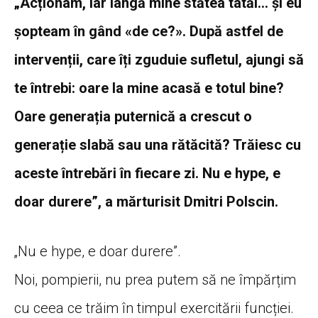
„Acționam, iar lângă mine stătea tatăl… și eu
șopteam în gând «de ce?». După astfel de
intervenții, care îți zguduie sufletul, ajungi să
te întrebi: oare la mine acasă e totul bine?
Oare generația puternică a crescut o
generație slabă sau una rătăcită? Trăiesc cu
aceste întrebări în fiecare zi. Nu e hype, e
doar durere”, a mărturisit Dmitri Polscin.
„Nu e hype, e doar durere”.
Noi, pompierii, nu prea putem să ne împărțim
cu ceea ce trăim în timpul exercitării funcției.