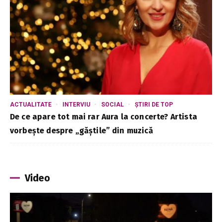
ACTUALITATE
INTERVIU
SOCIAL
ȘTIRI DE TOP
De ce apare tot mai rar Aura la concerte? Artista
vorbește despre „găștile” din muzică
Video