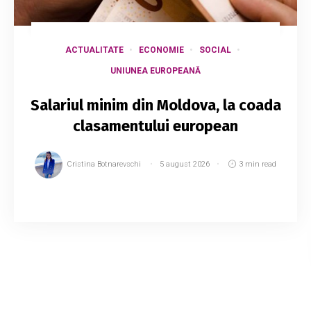
ACTUALITATE
ECONOMIE
SOCIAL
UNIUNEA EUROPEANĂ
Salariul minim din Moldova, la coada
clasamentului european
Cristina Botnarevschi
5 august 2026
3 min read
Eurostat a publicat datele privind nivelul
salariilor minime din Europa pentru al doilea
semestru al anului 2026, oferind o imagine
comparativă a veniturilor minime stabilite în st...