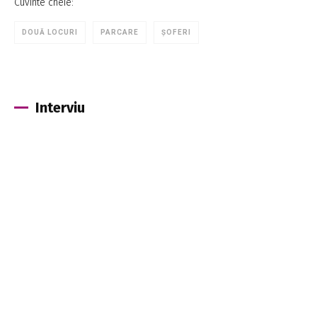
Cuvinte cheie:
DOUĂ LOCURI
PARCARE
ȘOFERI
Interviu