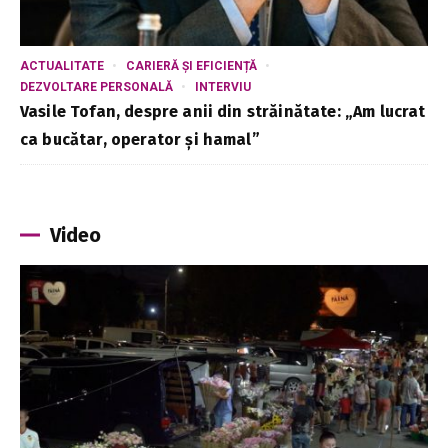
ACTUALITATE
CARIERĂ ȘI EFICIENȚĂ
DEZVOLTARE PERSONALĂ
INTERVIU
Vasile Tofan, despre anii din străinătate: „Am lucrat
ca bucătar, operator și hamal”
Video