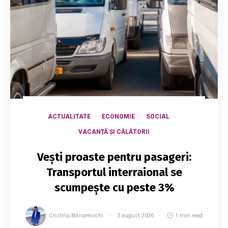
ACTUALITATE
ECONOMIE
SOCIAL
VACANȚĂ ȘI CĂLĂTORII
Vești proaste pentru pasageri:
Transportul interraional se
scumpește cu peste 3%
Cristina Botnarevschi
3 august 2026
1 min read