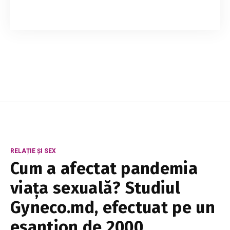
Agenția Națională Transport Auto (ANTA) a
majorat plafonul tarifar pentru transportul
regulat de pasageri pe rutele interraionale.
Noua limită, aplicabilă din 31 iulie, permite ope...
RELAȚIE ȘI SEX
Cum a afectat pandemia
viața sexuală? Studiul
Gyneco.md, efectuat pe un
eșantion de 2000