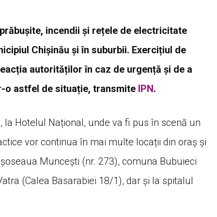
răbușite, incendii și rețele de electricitate
icipiul Chișinău și în suburbii. Exercițiul de
eacția autorităților în caz de urgență și de a
r-o astfel de situație, transmite
IPN
.
 la Hotelul Național, unde va fi pus în scenă un
actice vor continua în mai multe locații din oraș și
ci, șoseaua Muncești (nr. 273), comuna Bubuieci
tra (Calea Basarabiei 18/1), dar și la spitalul