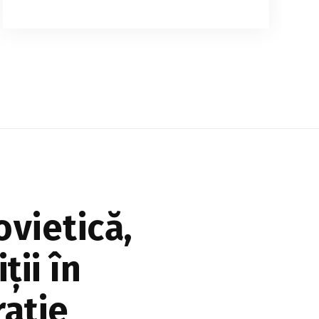
Nivelul apei din lacul de acumulare
Novodnestrovsk continuă să scadă pe
fondul secetei prelungite. Autoritățile
avertizează că debitul râului Nistru ar
putea diminua și mai mult, i...
vietică,
ții în
ație