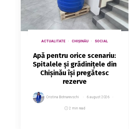
ACTUALITATE
CHIȘINĂU
SOCIAL
Apă pentru orice scenariu:
Spitalele și grădinițele din
Chișinău își pregătesc
rezerve
Cristina Botnarevschi
6 august 2026
2 min read
Capitala se pregătește pentru un posibil