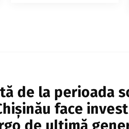
afectează nu doar oamenii, ci și
infrastructura rutieră din Chișinău. În mai
multe zone ale Capitalei, asfaltul s-a
deformat sub temperaturile ri...
ă de la perioada so
hișinău face investi
go de ultimă gener