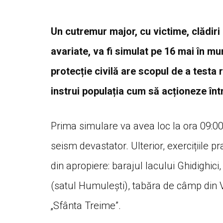
Un cutremur major, cu victime, clădiri p
avariate, va fi simulat pe 16 mai în mun
protecție civilă are scopul de a testa r
instrui populația cum să acționeze înt
Prima simulare va avea loc la ora 09:00,
seism devastator. Ulterior, exercițiile pr
din apropiere: barajul lacului Ghidighi
(satul Humulești), tabăra de câmp din Va
„Sfânta Treime”.