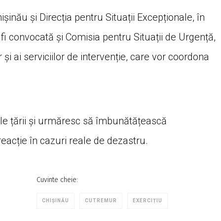
șinău și Direcția pentru Situații Excepționale, în
i convocată și Comisia pentru Situații de Urgență,
 și ai serviciilor de intervenție, care vor coordona
unile țării și urmăresc să îmbunătățească
 reacție în cazuri reale de dezastru.
Cuvinte cheie:
CHIȘINĂU
CUTREMUR
EXERCIȚIU