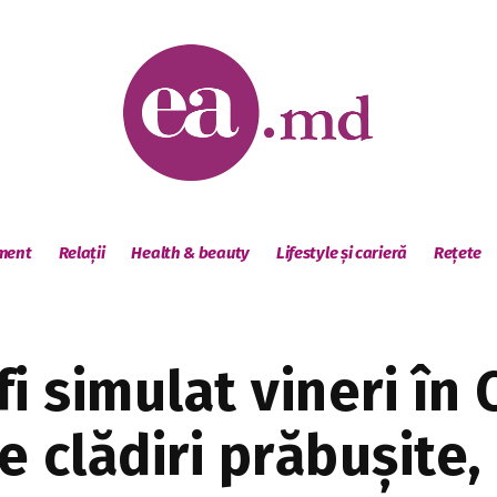
sment
Relații
Health & beauty
Lifestyle și carieră
Rețete
i simulat vineri în 
e clădiri prăbușite, 