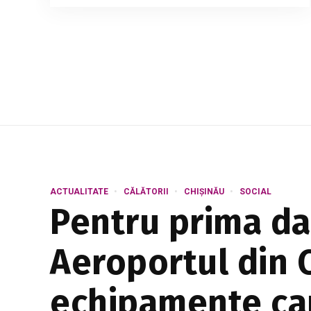
scenariu de criză în alimentarea cu apă, în
contextul scăderii accentuate a nivelului
Nistrului și a reducerii volumului de apă
din lacul d...
ACTUALITATE
CĂLĂTORII
CHIȘINĂU
SOCIAL
Pentru prima dat
Aeroportul din C
echipamente car