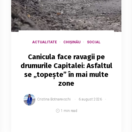
ACTUALITATE
CHIȘINĂU
SOCIAL
Canicula face ravagii pe
drumurile Capitalei: Asfaltul
se „topește” în mai multe
zone
Cristina Botnarevschi
6 august 2026
1 min read
Valul de căldură din ultimele zile