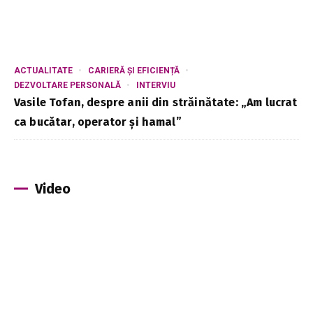
ACTUALITATE
CARIERĂ ȘI EFICIENȚĂ
DEZVOLTARE PERSONALĂ
INTERVIU
Vasile Tofan, despre anii din străinătate: „Am lucrat
ca bucătar, operator și hamal”
Video