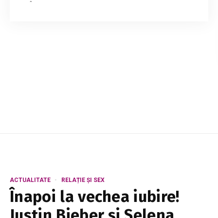
În cadrul suitei de evenimente prilejuite de
marcarea Anului Mihai Eminescu, Biblioteca
Națională a Republicii Moldova organizează
lansarea Calendarului Național 2025. Calendarul
...
ACTUALITATE
RELAȚIE ȘI SEX
Înapoi la vechea iubire!
Justin Bieber și Selena