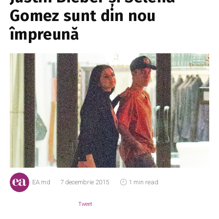
Gomez sunt din nou
împreună
EA.md
7 decembrie 2015
1 min read
Tweet