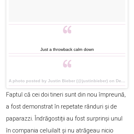
Just a throwback calm down
A photo posted by Justin Bieber (@justinbieber) on
Dec 1, 2015 at 7:03pm PST
Faptul că cei doi tineri sunt din nou împreună,
a fost demonstrat în repetate rânduri și de
paparazzi. Îndrăgostiții au fost surprinși unul
în compania celuilalt și nu atrăgeau nicio