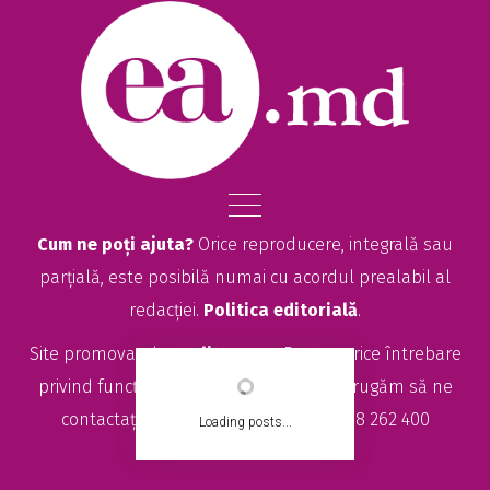
Cum ne poți ajuta?
Orice reproducere, integrală sau
parțială, este posibilă numai cu acordul prealabil al
redacției.
Politica editorială
.
Site promovat de
seolitte.com
. Pentru orice întrebare
privind funcționarea site-ului EA.md, vă rugăm să ne
contactați la
sales@ea.md
sau +373 78 262 400
Loading posts...