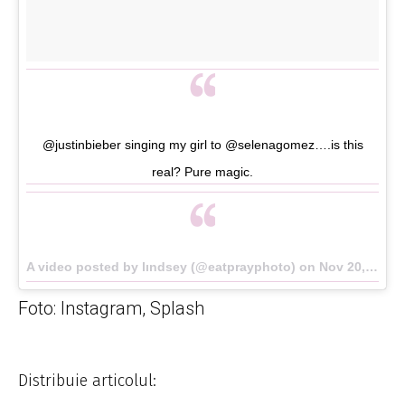
@justinbieber singing my girl to @selenagomez….is this
real? Pure magic.
A video posted by lındsey (@eatprayphoto) on
Nov 20, 2015 at 9:17pm PST
Foto: Instagram, Splash
Distribuie articolul: