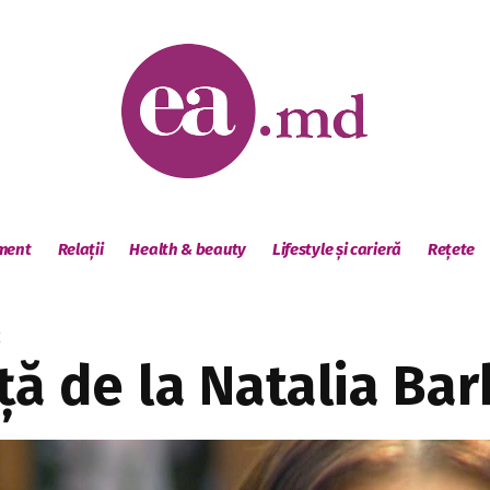
sment
Relații
Health & beauty
Lifestyle și carieră
Rețete
X
ață de la Natalia Ba