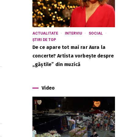
ACTUALITATE
INTERVIU
SOCIAL
ȘTIRI DE TOP
De ce apare tot mai rar Aura la
concerte? Artista vorbește despre
„găștile” din muzică
Video