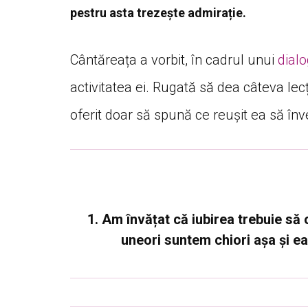
pestru asta trezește admirație.
Cântăreața a vorbit, în cadrul unui
dialo
activitatea ei. Rugată să dea câteva lecț
oferit doar să spună ce reușit ea să înv
1. Am învățat că iubirea trebuie să 
uneori suntem chiori așa și e