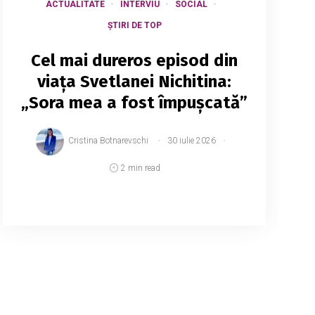
ACTUALITATE
INTERVIU
SOCIAL
ȘTIRI DE TOP
Cel mai dureros episod din
viața Svetlanei Nichitina:
„Sora mea a fost împușcată”
Cristina Botnarevschi
30 iulie 2026
2 min read
Lash artista și fosta iubită a interpretului
Patric Hanganu, Svetlana Nichitina, a
trecut printr-o tragedie cumplită în
copilărie. Avea doar 9 ani când și-a
pierdut sora. Într-un i...