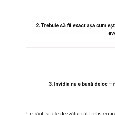
2. Trebuie să fii exact așa cum eșt
evo
3. Invidia nu e bună deloc – 
Urmăriți și alte dezvăluiri ale artistei din