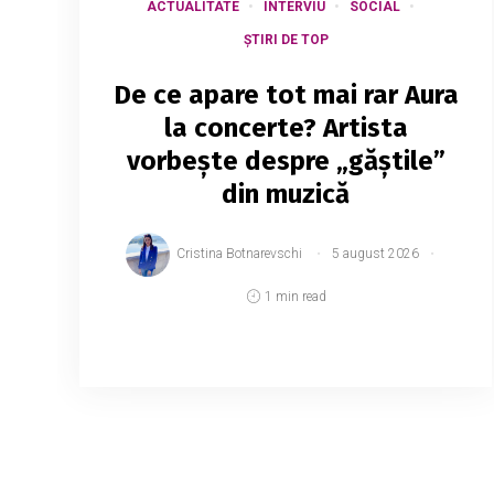
ACTUALITATE
INTERVIU
SOCIAL
ȘTIRI DE TOP
De ce apare tot mai rar Aura
la concerte? Artista
vorbește despre „găștile”
din muzică
Cristina Botnarevschi
5 august 2026
1 min read
Nemulțumirile par să crească în rândul
„gărzii vechi” de artiști autohtoni. Unii
interpreți susțin că sunt invitați tot mai rar
la evenimente organizate de instituțiile
statului și...