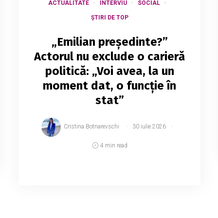
ACTUALITATE
INTERVIU
SOCIAL
ȘTIRI DE TOP
„Emilian președinte?”
Actorul nu exclude o carieră
politică: „Voi avea, la un
moment dat, o funcție în
stat”
Cristina Botnarevschi
30 iulie 2026
4 min read
Emilian Crețu nu exclude o intrare în
politica mare și spune că, la un moment
dat, se vede într-o funcție importantă în
stat. Actorul și influencerul, cunoscut