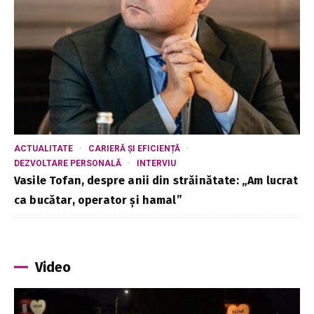
ACTUALITATE
CARIERĂ ȘI EFICIENȚĂ
DEZVOLTARE PERSONALĂ
INTERVIU
Vasile Tofan, despre anii din străinătate: „Am lucrat
ca bucătar, operator și hamal”
Video