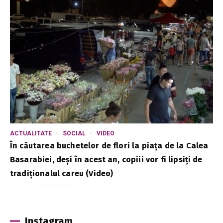
ACTUALITATE
SOCIAL
VIDEO
În căutarea buchetelor de flori la piața de la Calea
Basarabiei, deși în acest an, copiii vor fi lipsiți de
tradiționalul careu (Video)
Instagram