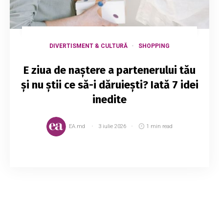
DIVERTISMENT & CULTURĂ
SHOPPING
E ziua de naștere a partenerului tău
și nu știi ce să-i dăruiești? Iată 7 idei
inedite
EA.md
3 iulie 2026
1 min read
Aniversările sunt momente de bucurie pentru
cei mai mulți dintre noi. Timp de o zi, toată
atenția se îndreaptă asupra sărbătoritului, iar tu
va trebui să te „iei la întrecere” cu c...