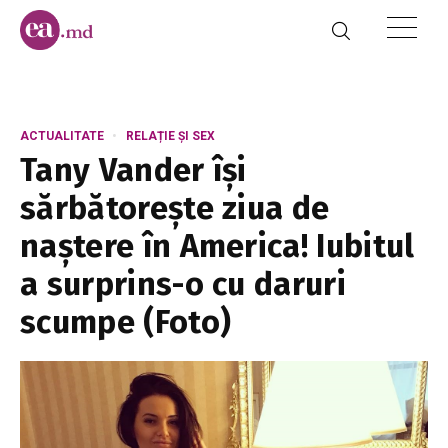
ACTUALITATE
RELAȚIE ȘI SEX
Tany Vander își
sărbătorește ziua de
naștere în America! Iubitul
a surprins-o cu daruri
scumpe (Foto)