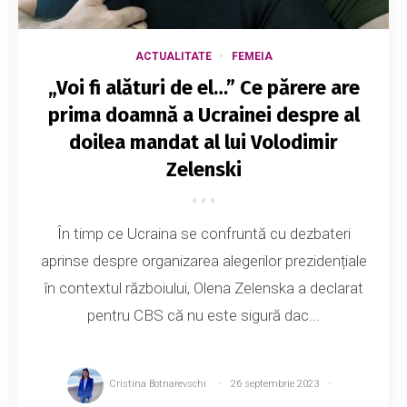
ACTUALITATE
FEMEIA
„Voi fi alături de el…” Ce părere are
prima doamnă a Ucrainei despre al
doilea mandat al lui Volodimir
Zelenski
În timp ce Ucraina se confruntă cu dezbateri
aprinse despre organizarea alegerilor prezidențiale
în contextul războiului, Olena Zelenska a declarat
pentru CBS că nu este sigură dac...
Cristina Botnarevschi
26 septembrie 2023