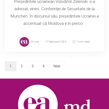
Preşedintele ucrainean Volodimir Zelenski s-a
adresat, vineri, Conferinţei de Securitate de la
Munchen. În discursul său, președintele Ucrainei a
accentuat că Moldova e în perico...
EA.md
17 februarie 2023
1 min read
1
2
3
4
Next