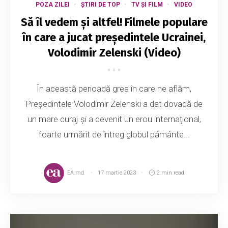
POZA ZILEI
ȘTIRI DE TOP
TV ȘI FILM
VIDEO
Să îl vedem și altfel! Filmele populare
în care a jucat preşedintele Ucrainei,
Volodimir Zelenski (Video)
În această perioadă grea în care ne aflăm,
Președintele Volodimir Zelenski a dat dovadă de
un mare curaj și a devenit un erou internațional,
foarte urmărit de întreg globul pâmânte...
EA.md
17 martie 2023
2 min read