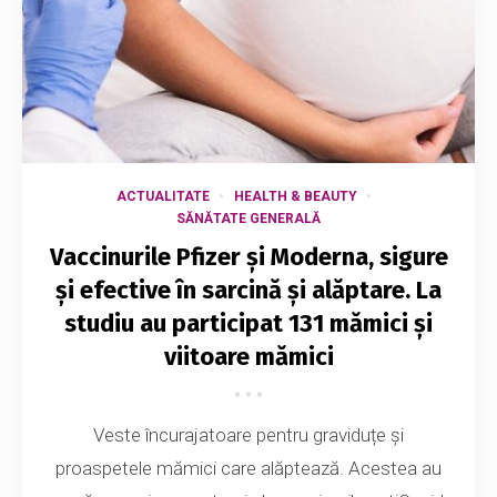
ACTUALITATE
HEALTH & BEAUTY
SĂNĂTATE GENERALĂ
Vaccinurile Pfizer și Moderna, sigure
și efective în sarcină și alăptare. La
studiu au participat 131 mămici și
viitoare mămici
Veste încurajatoare pentru graviduțe și
proaspetele mămici care alăptează. Acestea au