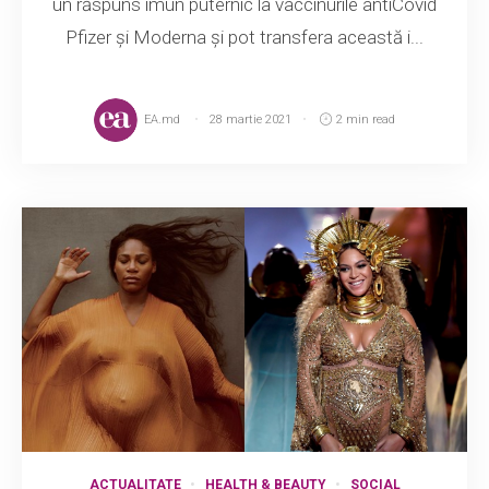
un răspuns imun puternic la vaccinurile antiCovid
Pfizer și Moderna și pot transfera această i...
EA.md
28 martie 2021
2 min read
ACTUALITATE
HEALTH & BEAUTY
SOCIAL