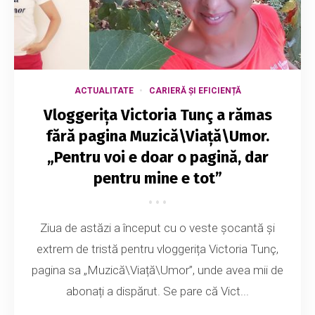
ACTUALITATE
CARIERĂ ȘI EFICIENȚĂ
Vloggerița Victoria Tunç a rămas
fără pagina Muzică\Viață\Umor.
„Pentru voi e doar o pagină, dar
pentru mine e tot”
Ziua de astăzi a început cu o veste șocantă și
extrem de tristă pentru vloggerița Victoria Tunç,
pagina sa „Muzică\Viață\Umor”, unde avea mii de
abonați a dispărut. Se pare că Vict...