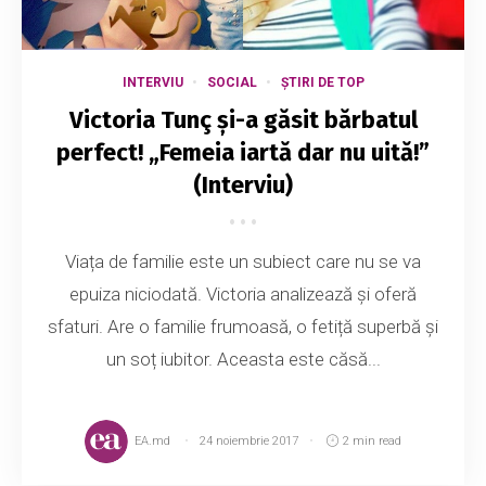
INTERVIU
SOCIAL
ȘTIRI DE TOP
Victoria Tunç și-a găsit bărbatul
perfect! „Femeia iartă dar nu uită!”
(Interviu)
Viața de familie este un subiect care nu se va
epuiza niciodată. Victoria analizează și oferă
sfaturi. Are o familie frumoasă, o fetiță superbă și
un soț iubitor. Aceasta este căsă...
EA.md
24 noiembrie 2017
2 min read