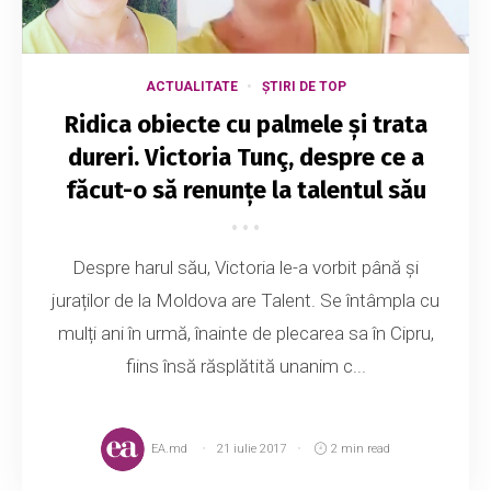
ACTUALITATE
ȘTIRI DE TOP
Ridica obiecte cu palmele și trata
dureri. Victoria Tunç, despre ce a
făcut-o să renunțe la talentul său
Despre harul său, Victoria le-a vorbit până și
juraților de la Moldova are Talent. Se întâmpla cu
mulți ani în urmă, înainte de plecarea sa în Cipru,
fiins însă răsplătită unanim c...
EA.md
21 iulie 2017
2 min read