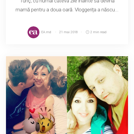
Tunç, cu numai câteva zile înainte să devină
mamă pentru a doua oară. Vloggerița a născu...
EA.md
21 mai 2018
2 min read