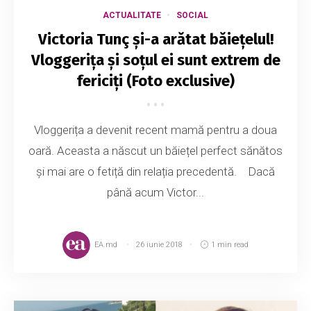
ACTUALITATE
SOCIAL
Victoria Tunç și-a arătat băiețelul!
Vloggerița și soțul ei sunt extrem de
fericiți (Foto exclusive)
Vloggerița a devenit recent mamă pentru a doua
oară. Aceasta a născut un băiețel perfect sănătos
și mai are o fetiță din relația precedentă. Dacă
până acum Victor...
EA.md
26 iunie 2018
1 min read