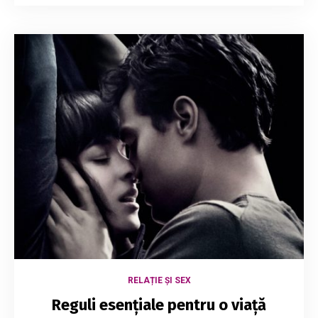
RELAȚIE ȘI SEX
Reguli esențiale pentru o viață