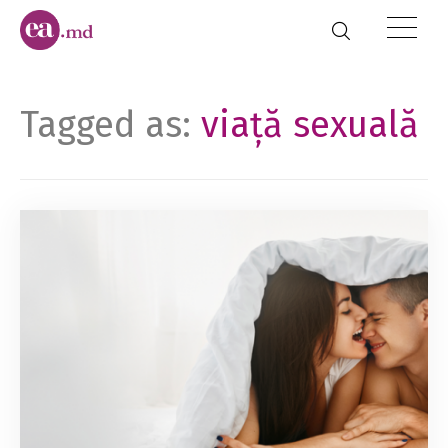
Tagged as:
viață sexuală