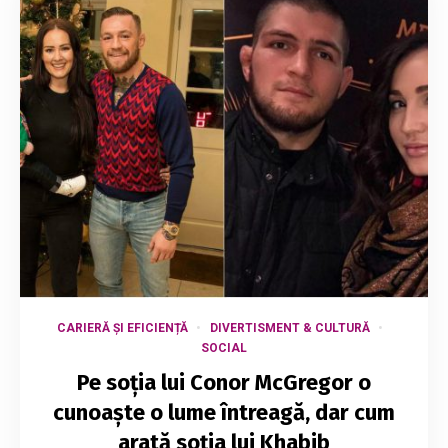
CARIERĂ ȘI EFICIENȚĂ
DIVERTISMENT & CULTURĂ
SOCIAL
Pe soția lui Conor McGregor o
cunoaște o lume întreagă, dar cum
arată soția lui Khabib