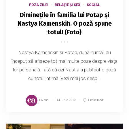
POZA ZILEI
RELAȚIE ȘI SEX
SOCIAL
Diminețile în familia lui Potap și
Nastya Kamenskih. O poză spune
totul! (Foto)
Nastya Kamenskih și Potap, după nuntă,, au
început să afișeze tot mai multe poze despre viața
lor personală. Iată că azi Nastia a publicat o poză
cu totul intimă! Vezi mai jos desp...
EA.md
14 iunie 2019
1 min read