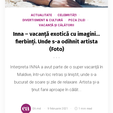
ACTUALITATE
CELEBRITĂȚI
DIVERTISMENT & CULTURĂ
POZA ZILEI
VACANȚĂ ȘI CĂLĂTORII
Inna – vacanță exotică cu imagini…
fierbinți. Unde s-a odihnit artista
(Foto)
Interpreta INNA a avut parte de o super vacanță în
Maldive, într-un loc retras și liniștit, unde s-a
bucurat de soare și zile de relaxare. Artista și-a
ținut fanii aproape în călăt...
EA.md
9 februarie 2021
1 min read