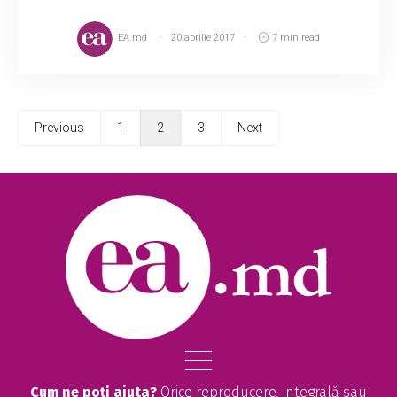
EA.md
20 aprilie 2017
7 min read
Previous
1
2
3
Next
Cum ne poți ajuta?
Orice reproducere, integrală sau