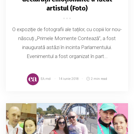
artistul (Foto)
O expoziție de fotografii ale taților, cu copiii lor nou-
născuți „Primele Momente Contează”, a fost
inaugurată astăzi în incinta Parlamentului.
Evenimentul a fost organizat în part...
EA.md
14 iunie 2018
2 min read