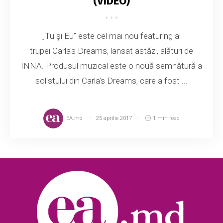
(VIDEO)
„Tu și Eu” este cel mai nou featuring al
trupei Carla's Dreams, lansat astăzi, alături de
INNA. Produsul muzical este o nouă semnătură a
solistului din Carla's Dreams, care a fost ...
EA.md
25 aprilie 2017
1 min read