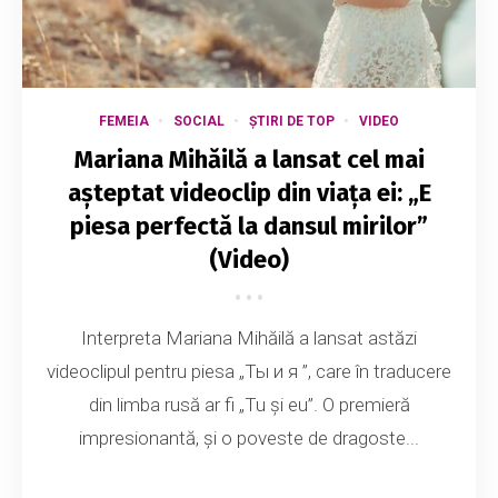
FEMEIA
SOCIAL
ȘTIRI DE TOP
VIDEO
Mariana Mihăilă a lansat cel mai
așteptat videoclip din viața ei: „E
piesa perfectă la dansul mirilor”
(Video)
Interpreta Mariana Mihăilă a lansat astăzi
videoclipul pentru piesa „Ты и я ”, care în traducere
din limba rusă ar fi „Tu și eu”. O premieră
impresionantă, și o poveste de dragoste...