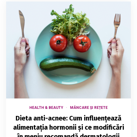
HEALTH & BEAUTY
MÂNCARE ȘI REȚETE
Dieta anti-acnee: Cum influențează
alimentația hormonii și ce modificări
în meniu recomandă dermatologii