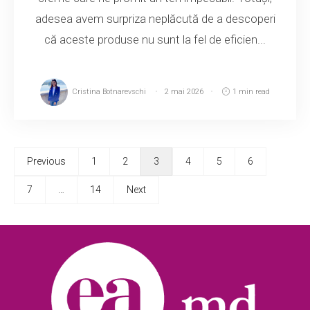
adesea avem surpriza neplăcută de a descoperi
că aceste produse nu sunt la fel de eficien...
Cristina Botnarevschi
2 mai 2026
1 min read
Previous
1
2
3
4
5
6
7
…
14
Next