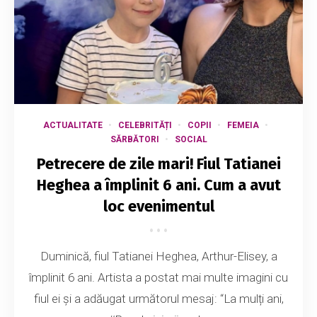
ACTUALITATE
CELEBRITĂȚI
COPII
FEMEIA
SĂRBĂTORI
SOCIAL
Petrecere de zile mari! Fiul Tatianei
Heghea a împlinit 6 ani. Cum a avut
loc evenimentul
Duminică, fiul Tatianei Heghea, Arthur-Elisey, a
împlinit 6 ani. Artista a postat mai multe imagini cu
fiul ei și a adăugat următorul mesaj: “La mulți ani,