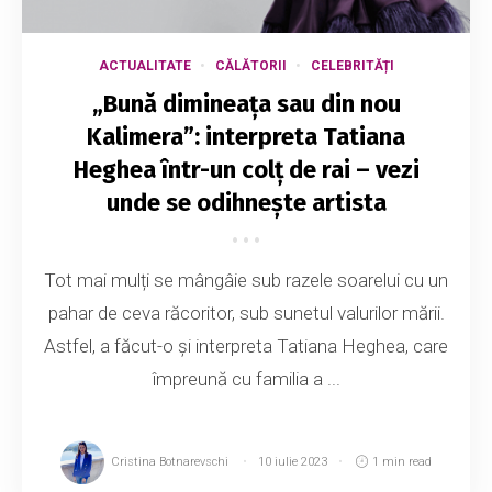
ACTUALITATE
CĂLĂTORII
CELEBRITĂȚI
„Bună dimineața sau din nou
Kalimera”: interpreta Tatiana
Heghea într-un colț de rai – vezi
unde se odihnește artista
Tot mai mulți se mângâie sub razele soarelui cu un
pahar de ceva răcoritor, sub sunetul valurilor mării.
Astfel, a făcut-o și interpreta Tatiana Heghea, care
împreună cu familia a ...
Cristina Botnarevschi
10 iulie 2023
1 min read