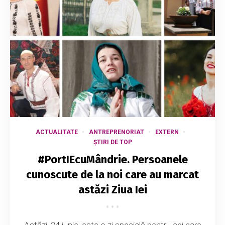
ACTUALITATE
ANTREPRENORIAT
EXTERN
ȘTIRI DE TOP
#PortIEcuMândrie. Persoanele
cunoscute de la noi care au marcat
astăzi Ziua Iei
Astăzi, 24 iunie, este o zi specială pentru cei care