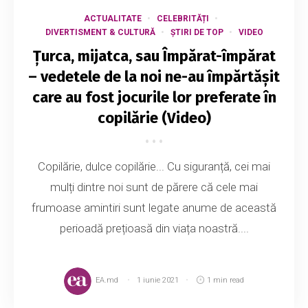
ACTUALITATE
CELEBRITĂȚI
DIVERTISMENT & CULTURĂ
ȘTIRI DE TOP
VIDEO
Țurca, mijatca, sau Împărat-împărat
– vedetele de la noi ne-au împărtășit
care au fost jocurile lor preferate în
copilărie (Video)
Copilărie, dulce copilărie... Cu siguranță, cei mai
mulți dintre noi sunt de părere că cele mai
frumoase amintiri sunt legate anume de această
perioadă prețioasă din viața noastră....
EA.md
1 iunie 2021
1 min read