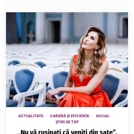
ACTUALITATE
CARIERĂ ȘI EFICIENȚĂ
SOCIAL
ȘTIRI DE TOP
„Nu vă rușinați că veniți din sate”.