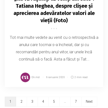
Tatiana Heghea, despre clișee și
aprecierea adevăratelor valori ale
vieții (Foto)
Tot mai multe vedete au venit cu o retrospectivă a
anului care tocmai s-a încheiat, dar și cu
recomandări pentru anul viitor, iar unele încă
continuă să o facă. Asta a făcut și Tat...
EA.md
6 ianuarie 2020
2 min read
1
2
3
4
5
…
7
Next