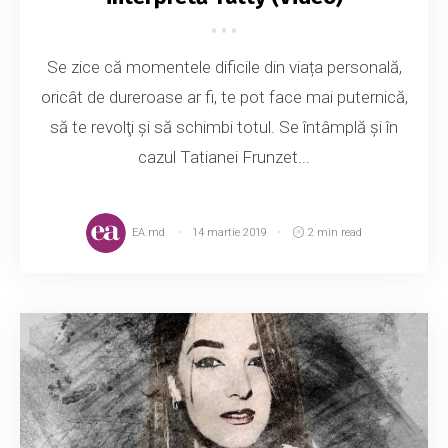
Se zice că momentele dificile din viața personală,
oricât de dureroase ar fi, te pot face mai puternică,
să te revolţi şi să schimbi totul. Se întâmplă și în
cazul Tatianei Frunzet...
EA.md
14 martie 2019
2 min read