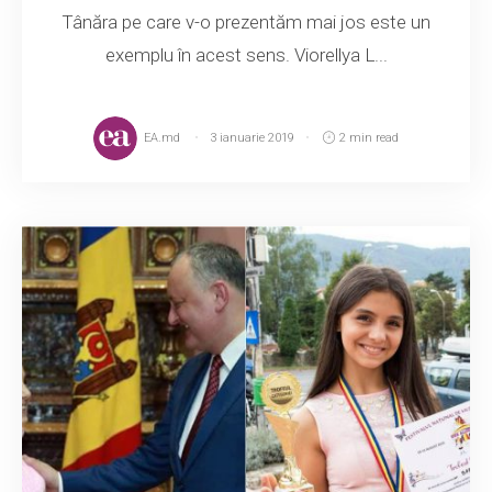
Tânăra pe care v-o prezentăm mai jos este un
exemplu în acest sens. Viorellya L...
EA.md
3 ianuarie 2019
2 min read