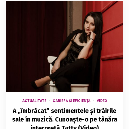
ACTUALITATE
CARIERĂ ȘI EFICIENȚĂ
VIDEO
A „îmbrăcat” sentimentele și trăirile
sale în muzică. Cunoaște-o pe tânăra
interpretă Tatty (Video)