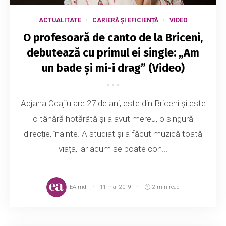
ACTUALITATE
CARIERĂ ȘI EFICIENȚĂ
VIDEO
O profesoară de canto de la Briceni,
debutează cu primul ei single: „Am
un bade și mi-i drag” (Video)
Adjana Odajiu are 27 de ani, este din Briceni și este
o tânără hotărâtă și a avut mereu, o singură
direcție, înainte. A studiat și a făcut muzică toată
viața, iar acum se poate con...
EA.md
11 mai 2019
2 min read