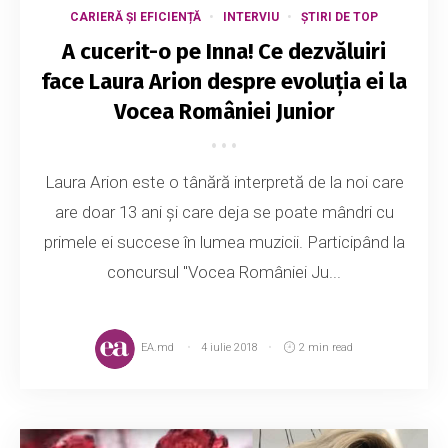
CARIERĂ ȘI EFICIENȚĂ
INTERVIU
ȘTIRI DE TOP
A cucerit-o pe Inna! Ce dezvăluiri
face Laura Arion despre evoluția ei la
Vocea României Junior
Laura Arion este o tânără interpretă de la noi care
are doar 13 ani și care deja se poate mândri cu
primele ei succese în lumea muzicii. Participând la
concursul "Vocea României Ju...
EA.md
4 iulie 2018
2 min read