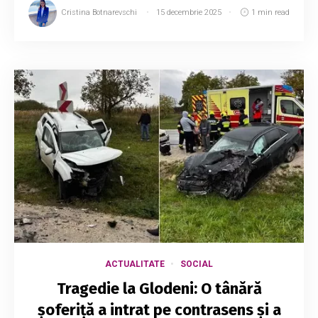
Cristina Botnarevschi
15 decembrie 2025
1 min read
ACTUALITATE
SOCIAL
Tragedie la Glodeni: O tânără
șoferiță a intrat pe contrasens și a