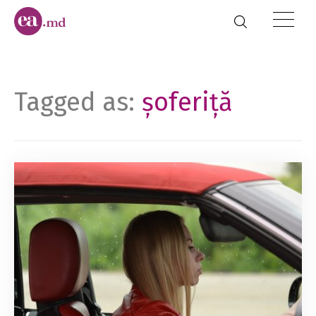
Tagged as:
șoferiță