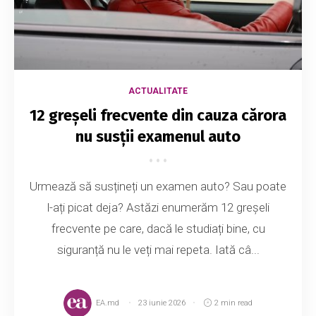
ACTUALITATE
12 greșeli frecvente din cauza cărora
nu susții examenul auto
Urmează să susțineți un examen auto? Sau poate
l-ați picat deja? Astăzi enumerăm 12 greșeli
frecvente pe care, dacă le studiați bine, cu
siguranță nu le veți mai repeta. Iată câ...
EA.md
23 iunie 2026
2 min read