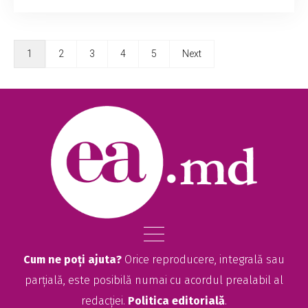
1
2
3
4
5
Next
Cum ne poți ajuta?
Orice reproducere, integrală sau
parțială, este posibilă numai cu acordul prealabil al
redacției.
Politica editorială
.