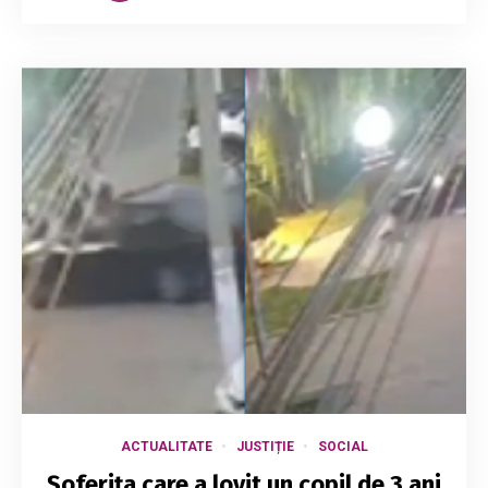
ACTUALITATE
JUSTIȚIE
SOCIAL
Șoferița care a lovit un copil de 3 ani