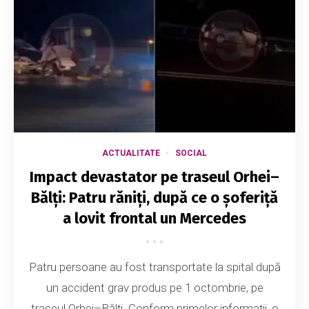
ACTUALITATE
SOCIAL
Impact devastator pe traseul Orhei–
Bălți: Patru răniți, după ce o șoferiță
a lovit frontal un Mercedes
Patru persoane au fost transportate la spital după
un accident grav produs pe 1 octombrie, pe
traseul Orhei–Bălți. Conform primelor informații, o