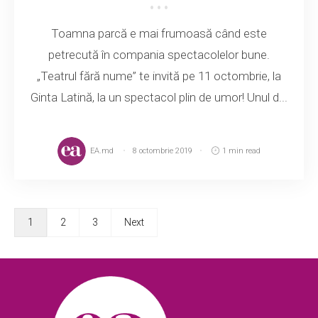
Toamna parcă e mai frumoasă când este
petrecută în compania spectacolelor bune.
„Teatrul fără nume” te invită pe 11 octombrie, la
Ginta Latină, la un spectacol plin de umor! Unul d...
EA.md
8 octombrie 2019
1 min read
1
2
3
Next