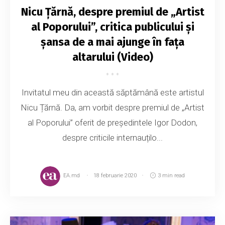
Nicu Țărnă, despre premiul de „Artist
al Poporului”, critica publicului și
șansa de a mai ajunge în fața
altarului (Video)
Invitatul meu din această săptămână este artistul
Nicu Țărnă. Da, am vorbit despre premiul de „Artist
al Poporului” oferit de președintele Igor Dodon,
despre criticile internauțilo...
EA.md
18 februarie 2020
3 min read