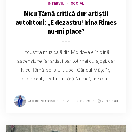
INTERVIU
SOCIAL
Nicu Țărnă critică dur artiștii
autohtoni: „E dezastru! Irina Rimes
nu-mi place”
Industria muzicală din Moldova e în plină
ascensiune, iar artiștii par tot mai curajoși, dar
Nicu Țărnă, solistul trupei „Gândul Mâței” și
directorul „Teatrului Fără Nume”, are o a...
Cristina Botnarevschi
2 ianuarie 2026
2 min read