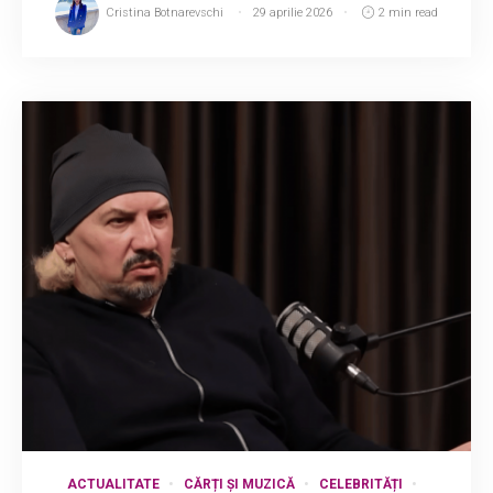
Cristina Botnarevschi
29 aprilie 2026
2 min read
ACTUALITATE
CĂRȚI ȘI MUZICĂ
CELEBRITĂȚI