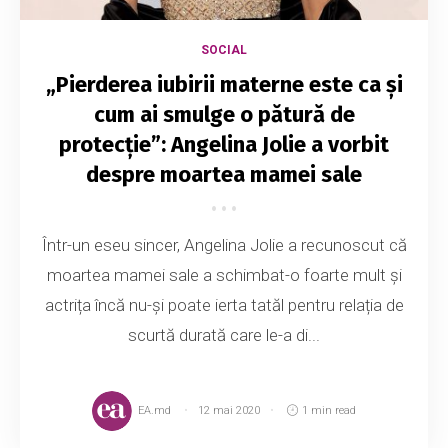
SOCIAL
„Pierderea iubirii materne este ca și
cum ai smulge o pătură de
protecție”: Angelina Jolie a vorbit
despre moartea mamei sale
Într-un eseu sincer, Angelina Jolie a recunoscut că
moartea mamei sale a schimbat-o foarte mult și
actrița încă nu-și poate ierta tatăl pentru relația de
scurtă durată care le-a di...
EA.md
12 mai 2020
1 min read