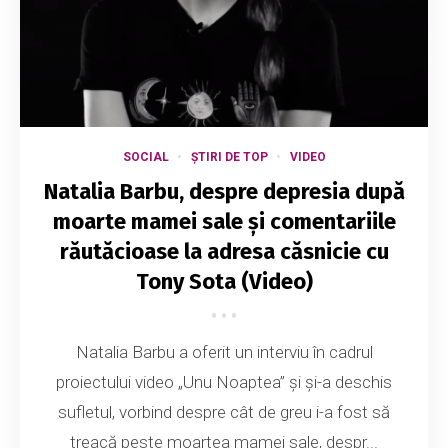
SOCIAL
ȘTIRI DE TOP
VIDEO
Natalia Barbu, despre depresia după
moarte mamei sale și comentariile
răutăcioase la adresa căsnicie cu
Tony Sota (Video)
Natalia Barbu a oferit un interviu în cadrul
proiectului video „Unu Noaptea” și și-a deschis
sufletul, vorbind despre cât de greu i-a fost să
treacă peste moartea mamei sale, despr...