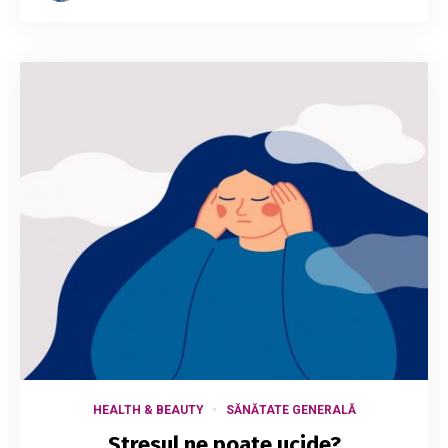
HEALTH & BEAUTY
SĂNĂTATE GENERALĂ
Stresul ne poate ucide?