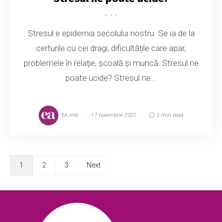
Stresul e epidemia secolului nostru. Se ia de la
certurile cu cei dragi, dificultățile care apar,
problemele în relație, școală și muncă. Stresul ne
poate ucide? Stresul ne...
EA.md
17 noiembrie 2022
2 min read
1
2
3
Next