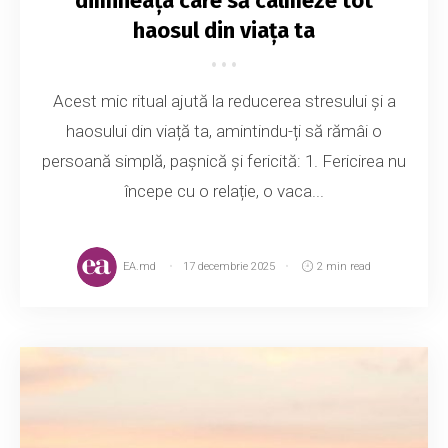
dimineața care să calmeze tot
haosul din viața ta
Acest mic ritual ajută la reducerea stresului și a
haosului din viață ta, amintindu-ți să rămâi o
persoană simplă, pașnică și fericită: 1. Fericirea nu
începe cu o relație, o vaca...
EA.md
17 decembrie 2025
2 min read