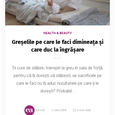
HEALTH & BEAUTY
Greșelile pe care le faci dimineața și
care duc la îngrășare
Ții cure de slăbire, transpiri la greu în sala de forță,
pentru că îți dorești să slăbești, iar sacrificiile pe
care le faci nu îți aduc rezultatele pe care ți le
dorești? Probabil...
EA.md
2 iulie 2026
2 min read