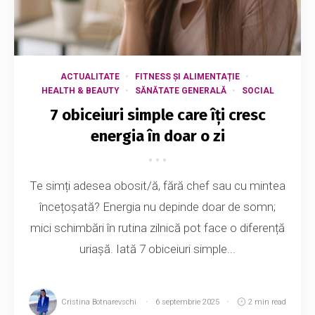
ACTUALITATE
FITNESS ȘI ALIMENTAȚIE
HEALTH & BEAUTY
SĂNĂTATE GENERALĂ
SOCIAL
7 obiceiuri simple care îți cresc
energia în doar o zi
Te simți adesea obosit/ă, fără chef sau cu mintea
încețoșată? Energia nu depinde doar de somn;
mici schimbări în rutina zilnică pot face o diferență
uriașă. Iată 7 obiceiuri simple...
Cristina Botnarevschi
6 septembrie 2025
2 min read