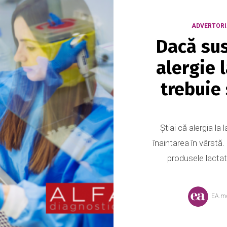
ADVERTORI
Dacă sus
alergie 
trebuie 
Știai că alergia la
înaintarea în vârstă.
produsele lactat
EA.m