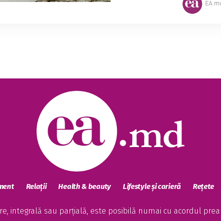
EA.m
sment
Relații
Health & beauty
Lifestyle și carieră
Rețete
, integrală sau parțială, este posibilă numai cu acordul preala