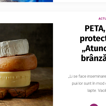
ACTU
PETA,
protec
„Atun
brânză
„Li se face inseminare a
puii lor sunt în mod
lapte. Vaci