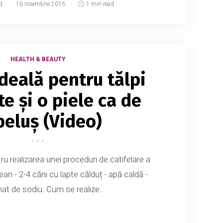
d
16 noiembrie 2016
1 min read
HEALTH & BEAUTY
ideală pentru tălpi
te și o piele ca de
eluș (Video)
ru realizarea unei proceduri de catifelare a
hean - 2-4 căni cu lapte călduț - apă caldă -
at de sodiu. Cum se realize...