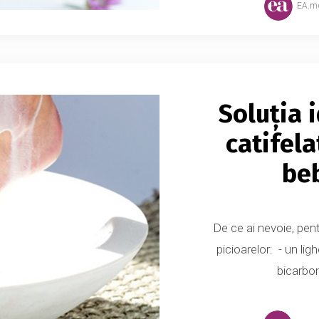
EA.m
Soluția 
catifela
beb
De ce ai nevoie, pent
picioarelor: - un lig
bicarbon