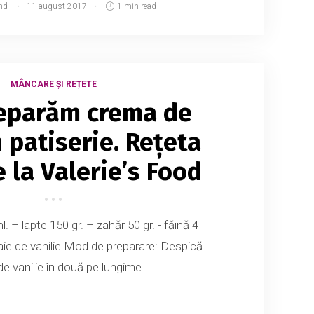
md
11 august 2017
1 min read
MÂNCARE ȘI REȚETE
eparăm crema de
 patiserie. Rețeta
 la Valerie’s Food
. – lapte 150 gr. – zahăr 50 gr. - făină 4
aie de vanilie Mod de preparare: Despică
de vanilie în două pe lungime...