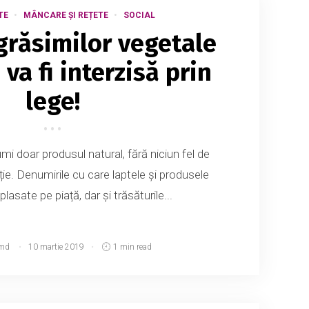
TE
MÂNCARE ȘI REȚETE
SOCIAL
grăsimilor vegetale
 va fi interzisă prin
lege!
i doar produsul natural, fără niciun fel de
ie. Denumirile cu care laptele și produsele
plasate pe piață, dar și trăsăturile...
md
10 martie 2019
1 min read