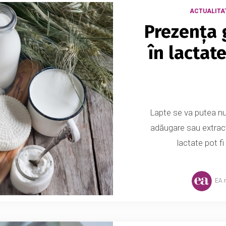
ACTUALITA
Prezența 
în lactate
Lapte se va putea num
adăugare sau extracț
lactate pot fi 
EA.