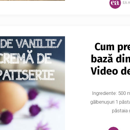
EA.
Cum pr
bază din
Video de
Ingrediente: 500 ml
gălbenușuri 1 păst
păstaia 