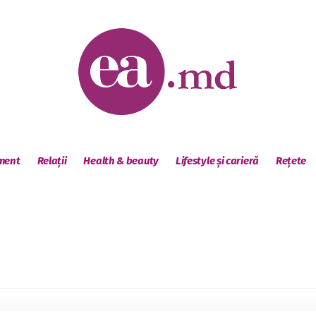
sment
Relații
Health & beauty
Lifestyle și carieră
Rețete