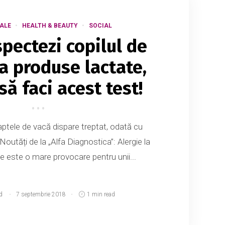
ALE
HEALTH & BEAUTY
SOCIAL
pectezi copilul de
la produse lactate,
să faci acest test!
 laptele de vacă dispare treptat, odată cu
 Noutăți de la „Alfa Diagnostica”: Alergie la
e este o mare provocare pentru unii...
d
7 septembrie 2018
1 min read