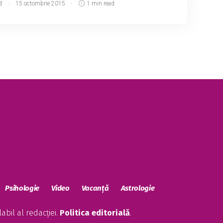
d
15 octombrie 2015
1 min read
Psihologie
Video
Vacanță
Astrologie
bil al redacției.
Politica editorială
.