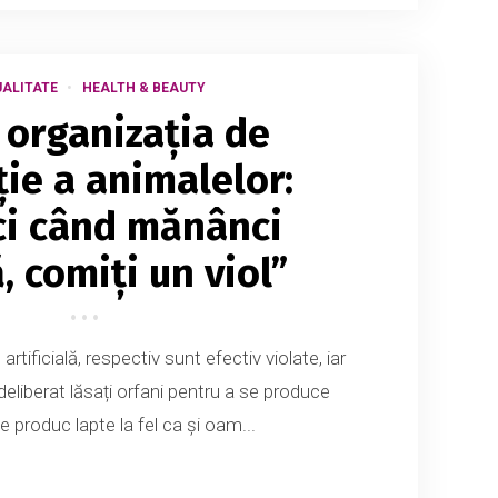
ALITATE
HEALTH & BEAUTY
 organizația de
ție a animalelor:
ci când mănânci
, comiți un viol”
rtificială, respectiv sunt efectiv violate, iar
 deliberat lăsați orfani pentru a se produce
le produc lapte la fel ca și oam...